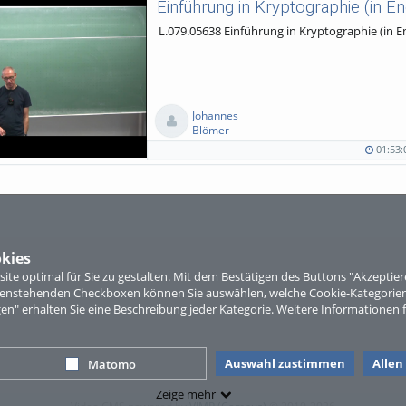
Einführung in Kryptographie (in En
L.079.05638 Einführung in Kryptographie (in En
Johannes
Blömer
01:53:
01:53:05
140
0
0
duration
views
Kommentare
likes
kies
te optimal für Sie zu gestalten. Mit dem Bestätigen des Buttons "Akzepti
ntenstehenden Checkboxen können Sie auswählen, welche Cookie-Kategorien
gen" erhalten Sie eine Beschreibung jeder Kategorie. Weitere Informationen f
Auswahl zustimmen
Allen
Matomo
Zeige mehr
Video CMS powered by
VIMP (Campus)
© 2010-2026