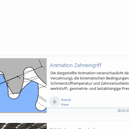
Animation Zahneingriff
Die dargestellte Animation veranschaulicht de
Verzahnung), die kinematischen Bedingungen 
Schmierstofftemperatur und Zahnverlustleistu
werkstoff-, geometrie- und lastabhängige Pres
Astrid
Haar
00:2
00:20
23
0
0
duration
views
Kommentare
likes