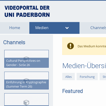
go
go
go
to
to
to
navigation
main
footer
content
Home
Medien
Channel
Channels
Das Medium konnte 
Cultural Perspectives on
Medien-Übersi
Gender - SoSe 26
Alles
Forschung
St
Einführung in Kryptographie
(Summer Term 26)
Featured