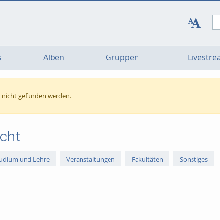
s
Alben
Gruppen
Livestr
nicht gefunden werden.
cht
udium und Lehre
Veranstaltungen
Fakultäten
Sonstiges