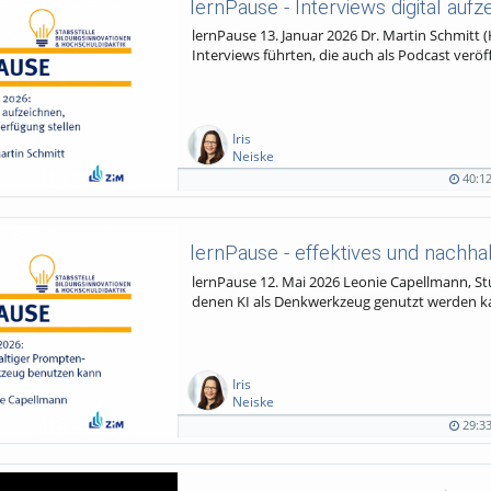
lernPause - Interviews digital auf
lernPause 13. Januar 2026 Dr. Martin Schmitt (
Interviews führten, die auch als Podcast veröf
Iris
Neiske
40:1
40:12
123
0
0
duration
views
Kommentare
likes
lernPause - effektives und nachha
lernPause 12. Mai 2026 Leonie Capellmann, S
denen KI als Denkwerkzeug genutzt werden 
Iris
Neiske
29:3
29:33
118
0
0
duration
views
Kommentare
likes