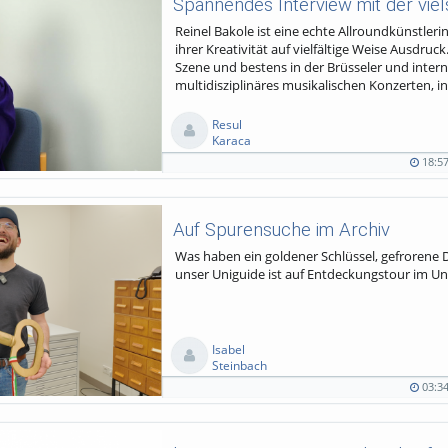
Spannendes Interview mit der viel
Reinel Bakole ist eine echte Allroundkünstlerin
ihrer Kreativität auf vielfältige Weise Ausdruc
Szene und bestens in der Brüsseler und inter
multidisziplinäres musikalischen Konzerten, in
Resul
Karaca
18:5
18:57
161
0
0
duration
views
Kommentare
likes
Auf Spurensuche im Archiv
Was haben ein goldener Schlüssel, gefrorene
unser Uniguide ist auf Entdeckungstour im Uni
Isabel
Steinbach
03:3
03:34
125
0
0
duration
views
Kommentare
likes