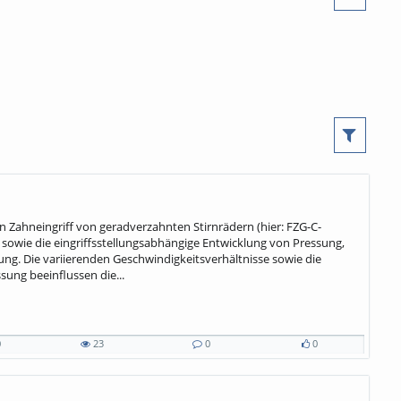
n Zahneingriff von geradverzahnten Stirnrädern (hier: FZG-C-
sowie die eingriffsstellungsabhängige Entwicklung von Pressung,
ng. Die variierenden Geschwindigkeitsverhältnisse sowie die
sung beeinflussen die...
0
23
0
0