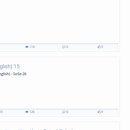
1
114
0
0
glish) 15
glish) - SoSe 26
23
126
0
0