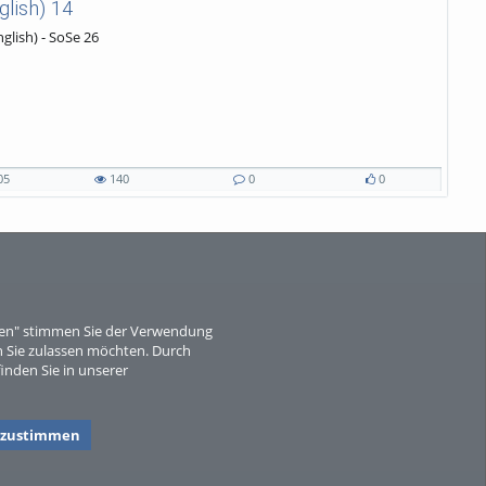
glish) 14
glish) - SoSe 26
05
140
0
0
eren" stimmen Sie der Verwendung
 Sie zulassen möchten. Durch
inden Sie in unserer
 zustimmen