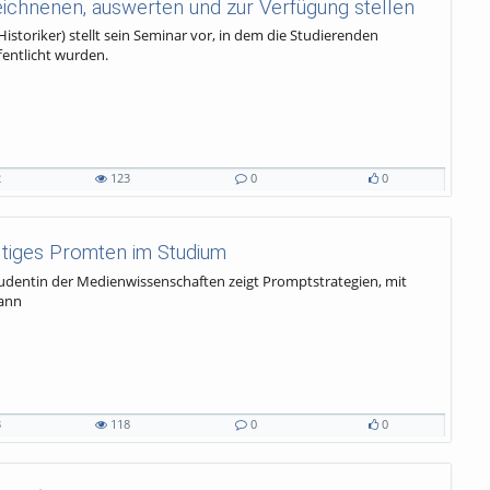
zeichnenen, auswerten und zur Verfügung stellen
Historiker) stellt sein Seminar vor, in dem die Studierenden
fentlicht wurden.
2
123
0
0
ltiges Promten im Studium
tudentin der Medienwissenschaften zeigt Promptstrategien, mit
kann
3
118
0
0