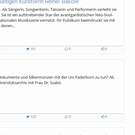
seitigen Künstlerin Reinel Bakole
. Als Sängerin, Songwriterin, Tänzerin und Performerin verleiht sie
k. Sie ist ein aufstrebender Star der avantgardistischen Neo-Soul-
nationalen Musikszene vernetzt. Ihr Publikum beeindruckt sie mit
 denen...
7
161
0
0
 Dokumente und Silbermünzen mit der Uni Paderborn zu tun? Ali,
versitätsarchiv mit Frau Dr. Szabó.
4
125
0
0