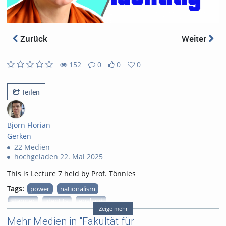
abs
Zurück
Weiter
152
0
0
0
0
0
152
0
likes
favorites
views
Kommentare
Teilen
Björn Florian
Gerken
22 Medien
hochgeladen 22. Mai 2025
This is Lecture 7 held by Prof. Tönnies
Tags:
power
nationalism
starmer
identity
england
Zeige mehr
great britain
Mehr Medien in "Fakultät für