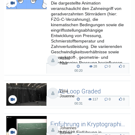
Die dargestellte Animation
veranschaulicht den Zahneingriff von
geradverzahnten Stirnrädern (hier:
FZG-C-Verzahnung), die
kinematischen Bedingungen sowie die
eingriffsstellungsabhängige
Entwicklung von Pressung,
Schmierstofftemperatur und
Zahnverlustleistung. Die variierenden
Geschwindigkeitsverhältnisse sowie
die werkstoff-, geometrie- und
Astrid
lastabhängige Pressung beeinflussen
Haar
28
0
0
die...
28
0
0
00:20
00:20
views
Kommentare
likes
duration
SAAL Loop Graded
Zélie
Jouenne
SAAL Musikinformatik
117
0
0
117
0
0
00:31
00:31
views
Kommentare
likes
duration
Einführung in Kryptographie (in English) 15
Johannes
L.079.05638 Einführung in
Blömer