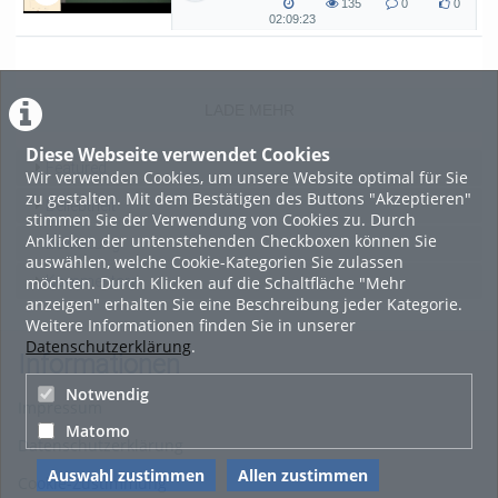
135
0
0
Kryptographie (in English) - SoSe 26
135
0
0
02:09:23
02:09:23
views
Kommentare
likes
duration
LADE MEHR
Diese Webseite verwendet Cookies
Featured
Wir verwenden Cookies, um unsere Website optimal für Sie
zu gestalten. Mit dem Bestätigen des Buttons "Akzeptieren"
Beliebtheit
stimmen Sie der Verwendung von Cookies zu. Durch
Anklicken der untenstehenden Checkboxen können Sie
Bewertung
auswählen, welche Cookie-Kategorien Sie zulassen
möchten. Durch Klicken auf die Schaltfläche "Mehr
Kommentare
anzeigen" erhalten Sie eine Beschreibung jeder Kategorie.
Weitere Informationen finden Sie in unserer
Datenschutzerklärung
.
Informationen
Notwendig
Impressum
Matomo
Datenschutzerklärung
Auswahl zustimmen
Allen zustimmen
Cookie-Zustimmung