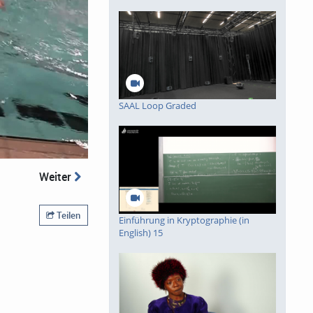
piele
SAAL Loop Graded
Weiter
Teilen
Einführung in Kryptographie (in
English) 15