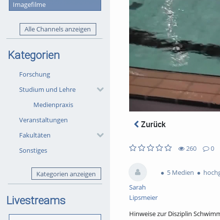
Imagefilme
Alle Channels anzeigen
Kategorien
Forschung
Studium und Lehre
Medienpraxis
Veranstaltungen
Zurück
Fakultäten
260
0
Sonstiges
0
0
260
0
likes
favorites
views
Kommentare
5 Medien
hochg
Kategorien anzeigen
Sarah
Lipsmeier
Livestreams
Hinweise zur Disziplin Schwim