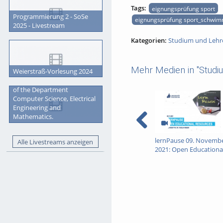
Tags:
eignungsprüfung sport
Programmierung 2 - SoSe
eignungsprüfung sport_schwi
2025 - Livestream
Kategorien:
Studium und Lehr
Mehr Medien in "Studi
Weierstraß-Vorlesung 2024
Graduation Ceremony 2023
of the Department
Computer Science, Electrical
Engineering and
Mathematics.
lernPause 09. Novemb
Alle Livestreams anzeigen
2021: Open Educationa
Resources (OER)