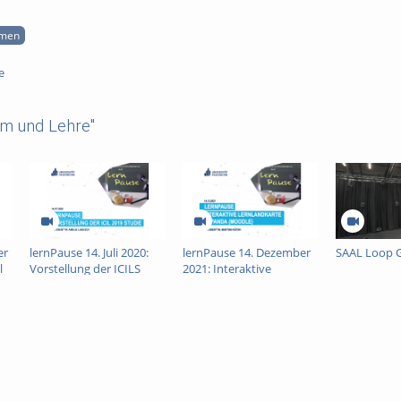
mmen
e
um und Lehre"
er
lernPause 14. Juli 2020:
lernPause 14. Dezember
SAAL Loop 
l
Vorstellung der ICILS
2021: Interaktive
2019: Studie zur
Lernlandkarten in
Medienkompetenz von
PANDA (Moodle)
Schülerinnen und
Schülern