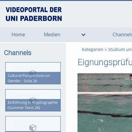
go
go
go
to
to
to
navigation
main
footer
content
Home
Medien
Channel
Kategorien
Studium un
Channels
Eignungsprüf
Cultural Perspectives on
Gender - SoSe 26
Einführung in Kryptographie
(Summer Term 26)