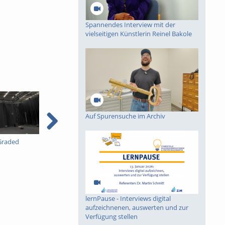
Spannendes Interview mit der
vielseitigen Künstlerin Reinel Bakole
Auf Spurensuche im Archiv
Graded
Einführung in
Spannendes Interview
Kryptographie (in
mit der vielseitigen
English) 15
Künstlerin Reinel Bakole
lernPause - Interviews digital
aufzeichnenen, auswerten und zur
Verfügung stellen