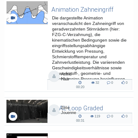
Animation Zahneingriff
Die dargestellte Animation
veranschaulicht den Zahneingriff von
geradverzahnten Stirnrädern (hier:
FZG-C-Verzahnung), die
kinematischen Bedingungen sowie die
eingriffsstellungsabhängige
Entwicklung von Pressung,
Schmierstofftemperatur und
Zahnverlustleistung. Die variierenden
Geschwindigkeitsverhältnisse sowie
die werkstoff-, geometrie- und
Astrid
lastabhängige Pressung beeinflussen
Haar
32
0
0
die...
32
0
0
00:20
00:20
views
Kommentare
likes
duration
SAAL Loop Graded
Zélie
Jouenne
SAAL Musikinformatik
119
0
0
119
0
0
00:31
00:31
views
Kommentare
likes
duration