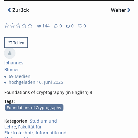
abs
Zurück
Weiter
144
0
0
0
0
0
144
0
likes
favorites
views
Kommentare
Teilen
Johannes
Blömer
69 Medien
hochgeladen 16. Juni 2025
Foundations of Cryptography (in English) 8
Tags:
Foundations of Cryptography
Kategorien:
Studium und
Lehre
,
Fakultät für
Elektrotechnik, Informatik und