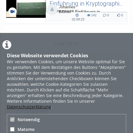
Einführung in Kryptographie (in English) 15
Johannes
L.079.05638 Einführung in
Blömer
142
0
0
Kryptographie (in English) - SoSe 26
142
0
0
02:09:23
02:09:23
views
Kommentare
likes
duration
LADE MEHR
Diese Webseite verwendet Cookies
Featured
Wir verwenden Cookies, um unsere Website optimal für Sie
zu gestalten. Mit dem Bestätigen des Buttons "Akzeptieren"
Beliebtheit
stimmen Sie der Verwendung von Cookies zu. Durch
Anklicken der untenstehenden Checkboxen können Sie
Bewertung
auswählen, welche Cookie-Kategorien Sie zulassen
möchten. Durch Klicken auf die Schaltfläche "Mehr
Kommentare
anzeigen" erhalten Sie eine Beschreibung jeder Kategorie.
Weitere Informationen finden Sie in unserer
Datenschutzerklärung
.
Informationen
Notwendig
Impressum
Matomo