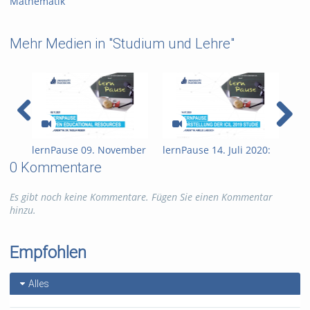
Mathematik
Mehr Medien in "Studium und Lehre"
lernPause 09. November
lernPause 14. Juli 2020:
ler
2021: Open Educational
Vorstellung der ICILS
202
0 Kommentare
Resources (OER)
2019: Studie zur
Ler
Medienkompetenz von
PAN
Es gibt noch keine Kommentare. Fügen Sie einen Kommentar
Schülerinnen und
hinzu.
Schülern
Empfohlen
Alles