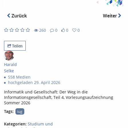
abs
Zurück
Weiter
260
0
0
0
0
0
260
0
likes
favorites
views
Kommentare
Teilen
Harald
Selke
558 Medien
hochgeladen 29. April 2026
Informatik und Gesellschaft: Der Weg in die
Informationsgesellschaft, Teil 4, Vorlesungsaufzeichnung
Sommer 2026
Tags:
iug
Kategorien:
Studium und