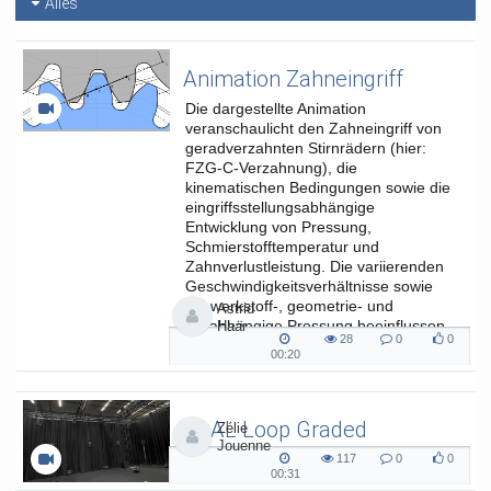
Alles
Animation Zahneingriff
Die dargestellte Animation
veranschaulicht den Zahneingriff von
geradverzahnten Stirnrädern (hier:
FZG-C-Verzahnung), die
kinematischen Bedingungen sowie die
eingriffsstellungsabhängige
Entwicklung von Pressung,
Schmierstofftemperatur und
Zahnverlustleistung. Die variierenden
Geschwindigkeitsverhältnisse sowie
die werkstoff-, geometrie- und
Astrid
lastabhängige Pressung beeinflussen
Haar
28
0
0
die...
28
0
0
00:20
00:20
views
Kommentare
likes
duration
SAAL Loop Graded
Zélie
Jouenne
SAAL Musikinformatik
117
0
0
117
0
0
00:31
00:31
views
Kommentare
likes