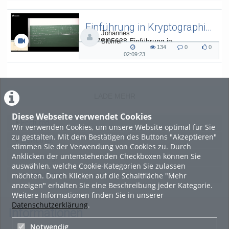
duration
Einführung in Kryptographie (in English) 15
Johannes
L.079.05638 Einführung in
Blömer
134
0
0
Kryptographie (in English) - SoSe 26
134
0
0
02:09:23
02:09:23
views
Kommentare
likes
duration
LADE MEHR
Diese Webseite verwendet Cookies
Featured
Wir verwenden Cookies, um unsere Website optimal für Sie
zu gestalten. Mit dem Bestätigen des Buttons "Akzeptieren"
Beliebtheit
stimmen Sie der Verwendung von Cookies zu. Durch
Anklicken der untenstehenden Checkboxen können Sie
Bewertung
auswählen, welche Cookie-Kategorien Sie zulassen
möchten. Durch Klicken auf die Schaltfläche "Mehr
Kommentare
anzeigen" erhalten Sie eine Beschreibung jeder Kategorie.
Weitere Informationen finden Sie in unserer
Datenschutzerklärung
.
Informationen
Notwendig