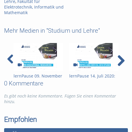
Lehre
,
Fakultät für
Elektrotechnik, Informatik und
Mathematik
Mehr Medien in "Studium und Lehre"
lernPause 09. November
lernPause 14. Juli 2020:
ler
2021: Open Educational
Vorstellung der ICILS
202
0 Kommentare
Resources (OER)
2019: Studie zur
Ler
Medienkompetenz von
PAN
Es gibt noch keine Kommentare. Fügen Sie einen Kommentar
Schülerinnen und
hinzu.
Schülern
Empfohlen