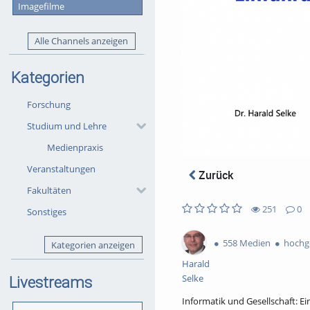
Imagefilme
Alle Channels anzeigen
Kategorien
Forschung
Studium und Lehre
Medienpraxis
Veranstaltungen
Zurück
Fakultäten
251
0
Sonstiges
0
0
251
0
likes
favorites
views
Kommentare
558 Medien
hochge
Kategorien anzeigen
Harald
Selke
Livestreams
Informatik und Gesellschaft: E