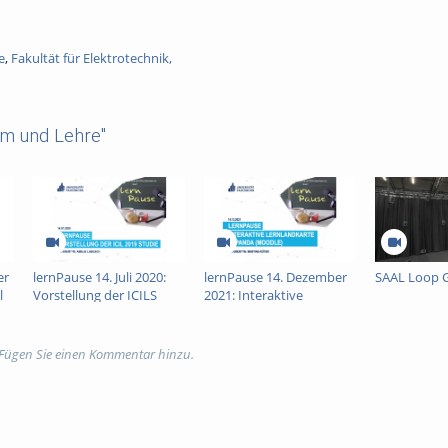
e
,
Fakultät für Elektrotechnik,
um und Lehre"
er
lernPause 14. Juli 2020:
lernPause 14. Dezember
SAAL Loop 
l
Vorstellung der ICILS
2021: Interaktive
2019: Studie zur
Lernlandkarten in
Medienkompetenz von
PANDA (Moodle)
Schülerinnen und
 Fügen Sie einen Kommentar hinzu.
Schülern