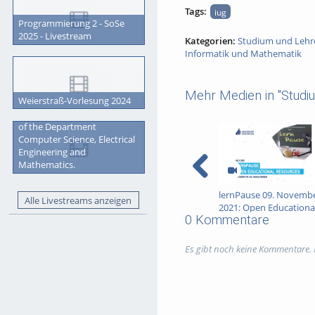
Tags:
iug
Programmierung 2 - SoSe
2025 - Livestream
Kategorien:
Studium und Lehr
Informatik und Mathematik
Mehr Medien in "Studi
Weierstraß-Vorlesung 2024
Graduation Ceremony 2023
of the Department
Computer Science, Electrical
Engineering and
Mathematics.
lernPause 09. Novemb
Alle Livestreams anzeigen
2021: Open Educationa
0 Kommentare
Resources (OER)
Es gibt noch keine Kommentare.