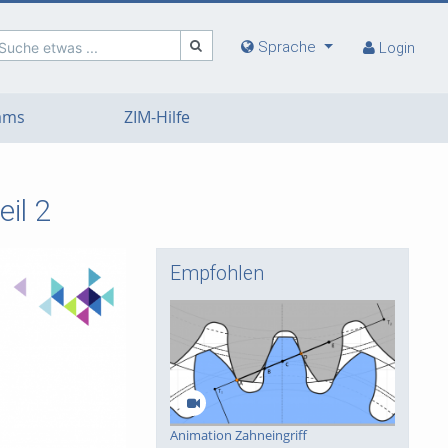
Sprache
Suche etwas ...
Login
eams
ZIM-Hilfe
eil 2
Empfohlen
deo
Animation Zahneingriff