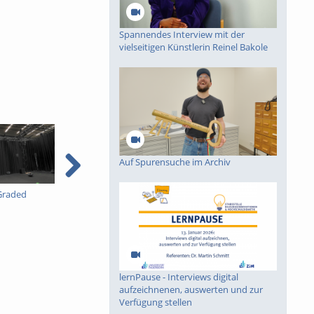
Spannendes Interview mit der
vielseitigen Künstlerin Reinel Bakole
Auf Spurensuche im Archiv
Graded
Einführung in
Spannendes Interview
Kryptographie (in
mit der vielseitigen
English) 15
Künstlerin Reinel Bakole
lernPause - Interviews digital
aufzeichnenen, auswerten und zur
Verfügung stellen