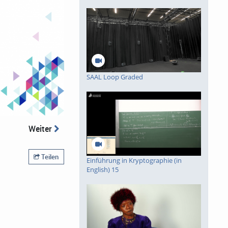
piele
SAAL Loop Graded
Weiter
Teilen
Einführung in Kryptographie (in
English) 15