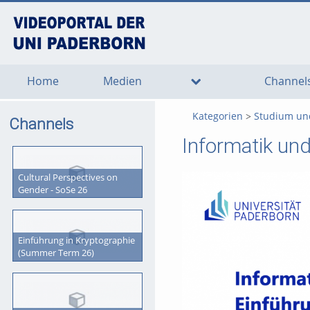
go
go
go
to
to
to
navigation
main
footer
content
Home
Medien
Channel
Kategorien
Studium un
Channels
Informatik und 
Cultural Perspectives on
Gender - SoSe 26
Einführung in Kryptographie
(Summer Term 26)