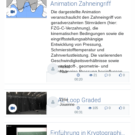
Animation Zahneingriff
Die dargestellte Animation
veranschaulicht den Zahneingriff von
geradverzahnten Stirnrädern (hier:
FZG-C-Verzahnung), die
kinematischen Bedingungen sowie die
eingriffsstellungsabhängige
Entwicklung von Pressung,
Schmierstofftemperatur und
Zahnverlustleistung. Die variierenden
Geschwindigkeitsverhältnisse sowie
die werkstoff-, geometrie- und
Astrid
lastabhängige Pressung beeinflussen
Haar
21
0
0
die...
21
0
0
00:20
00:20
views
Kommentare
likes
duration
SAAL Loop Graded
Zélie
Jouenne
SAAL Musikinformatik
105
0
0
105
0
0
00:31
00:31
views
Kommentare
likes
duration
Einführung in Kryptographie (in English) 15