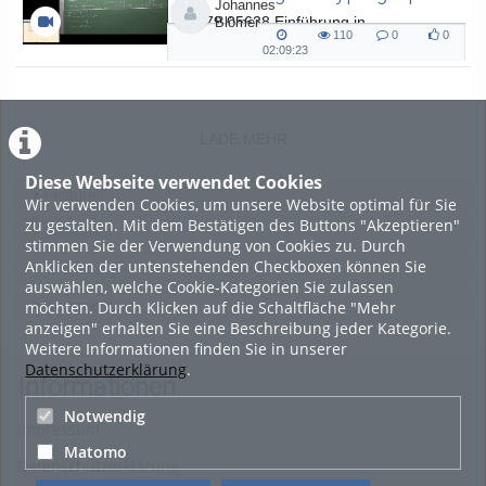
Johannes
L.079.05638 Einführung in
Blömer
110
0
0
Kryptographie (in English) - SoSe 26
110
0
0
02:09:23
02:09:23
views
Kommentare
likes
duration
LADE MEHR
Diese Webseite verwendet Cookies
Featured
Wir verwenden Cookies, um unsere Website optimal für Sie
zu gestalten. Mit dem Bestätigen des Buttons "Akzeptieren"
Beliebtheit
stimmen Sie der Verwendung von Cookies zu. Durch
Anklicken der untenstehenden Checkboxen können Sie
Bewertung
auswählen, welche Cookie-Kategorien Sie zulassen
möchten. Durch Klicken auf die Schaltfläche "Mehr
Kommentare
anzeigen" erhalten Sie eine Beschreibung jeder Kategorie.
Weitere Informationen finden Sie in unserer
Datenschutzerklärung
.
Informationen
Notwendig
Impressum
Matomo
Datenschutzerklärung