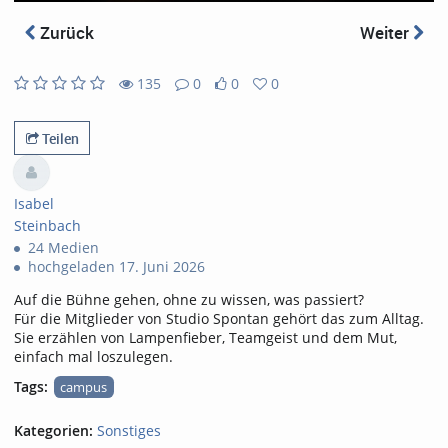
abs
Zurück
Weiter
135
0
0
0
0
0
135
0
likes
favorites
views
Kommentare
Teilen
Isabel
Steinbach
24 Medien
hochgeladen 17. Juni 2026
Auf die Bühne gehen, ohne zu wissen, was passiert?
Für die Mitglieder von Studio Spontan gehört das zum Alltag.
Sie erzählen von Lampenfieber, Teamgeist und dem Mut,
einfach mal loszulegen.
Tags:
campus
Kategorien:
Sonstiges