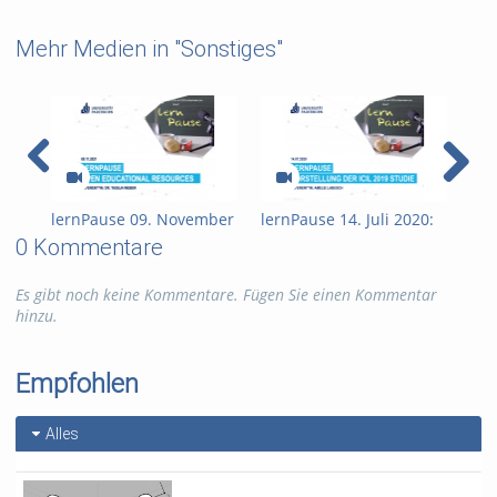
Mehr Medien in "Sonstiges"
lernPause 09. November
lernPause 14. Juli 2020:
ler
2021: Open Educational
Vorstellung der ICILS
202
0 Kommentare
Resources (OER)
2019: Studie zur
Ler
Medienkompetenz von
PAN
Es gibt noch keine Kommentare. Fügen Sie einen Kommentar
Schülerinnen und
hinzu.
Schülern
Empfohlen
Alles