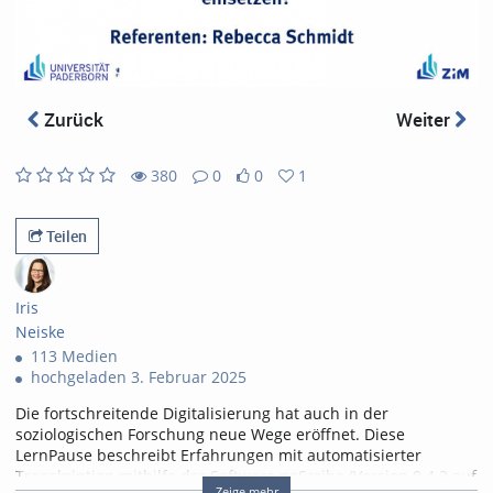
abs
Zurück
Weiter
380
0
0
1
0
1
380
0
likes
favorites
views
Kommentare
Teilen
Iris
Neiske
113 Medien
hochgeladen 3. Februar 2025
Die fortschreitende Digitalisierung hat auch in der
soziologischen Forschung neue Wege eröffnet. Diese
LernPause beschreibt Erfahrungen mit automatisierter
Transkription mithilfe der Software noScribe (Version 0.4.3 auf
Zeige mehr