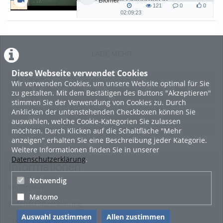
Blömer
121
0
0
Kryptographie (in English) - SoSe 26
121
0
0
02:09:23
02:09:23
views
Kommentare
likes
duration
LADE MEHR
Diese Webseite verwendet Cookies
Featured
Wir verwenden Cookies, um unsere Website optimal für Sie
zu gestalten. Mit dem Bestätigen des Buttons "Akzeptieren"
Beliebtheit
stimmen Sie der Verwendung von Cookies zu. Durch
Anklicken der untenstehenden Checkboxen können Sie
Bewertung
auswählen, welche Cookie-Kategorien Sie zulassen
möchten. Durch Klicken auf die Schaltfläche "Mehr
Kommentare
anzeigen" erhalten Sie eine Beschreibung jeder Kategorie.
Weitere Informationen finden Sie in unserer
Datenschutzerklärung
.
Informationen
Notwendig
Impressum
Matomo
Datenschutzerklärung
Auswahl zustimmen
Allen zustimmen
Cookie-Zustimmung