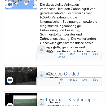
Die dargestellte Animation
veranschaulicht den Zahneingriff von
geradverzahnten Stirnrädern (hier:
FZG-C-Verzahnung), die
kinematischen Bedingungen sowie die
eingriffsstellungsabhängige
Entwicklung von Pressung,
Schmierstofftemperatur und
Zahnverlustleistung. Die variierenden
Geschwindigkeitsverhältnisse sowie
die werkstoff-, geometrie- und
Astrid
lastabhängige Pressung beeinflussen
Haar
23
0
0
die...
23
0
0
00:20
00:20
views
Kommentare
likes
duration
SAAL Loop Graded
Zélie
Jouenne
SAAL Musikinformatik
111
0
0
111
0
0
00:31
00:31
views
Kommentare
likes
duration
Einführung in Kryptographie (in English) 15
Johannes
L.079.05638 Einführung in