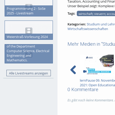
Taxation, Accounting und Finan
Unser Beispiel zeigt: Komplexe 
Programmierung 2 - SoSe
2025 - Livestream
Tags:
wirtschaft; steuern; accou
Kategorien:
Studium und Lehr
Wirtschaftswissenschaften
Weierstraß-Vorlesung 2024
Graduation Ceremony 2023
Mehr Medien in "Studi
of the Department
Computer Science, Electrical
Engineering and
Mathematics.
Alle Livestreams anzeigen
lernPause 09. Novemb
2021: Open Educationa
0 Kommentare
Resources (OER)
Es gibt noch keine Kommentare.