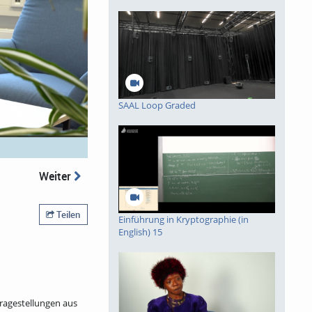
piele
SAAL Loop Graded
Weiter
Teilen
Einführung in Kryptographie (in
English) 15
Fragestellungen aus