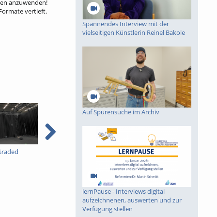
ngen anzuwenden!
Formate vertieft.
Spannendes Interview mit der
vielseitigen Künstlerin Reinel Bakole
Auf Spurensuche im Archiv
Graded
Einführung in
Spannendes Interview
Kryptographie (in
mit der vielseitigen
English) 15
Künstlerin Reinel Bakole
lernPause - Interviews digital
aufzeichnenen, auswerten und zur
Verfügung stellen