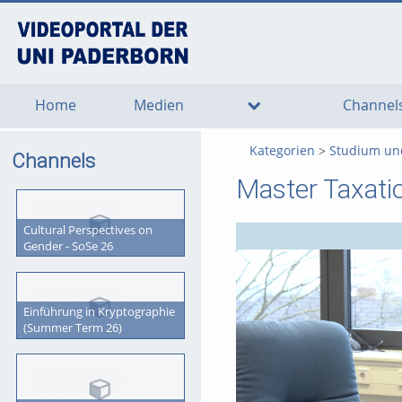
go
go
go
to
to
to
navigation
main
footer
content
Home
Medien
Channel
Kategorien
Studium un
Channels
Master Taxati
Cultural Perspectives on
Gender - SoSe 26
Einführung in Kryptographie
(Summer Term 26)