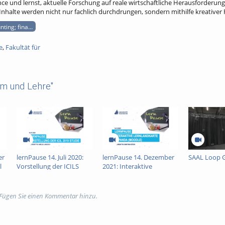
ce und lernst, aktuelle Forschung auf reale wirtschaftliche Herausforderu
Inhalte werden nicht nur fachlich durchdrungen, sondern mithilfe kreativer 
nting; finanzen; controlling; master; studium
e
,
Fakultät für
um und Lehre"
er
lernPause 14. Juli 2020:
lernPause 14. Dezember
SAAL Loop 
l
Vorstellung der ICILS
2021: Interaktive
2019: Studie zur
Lernlandkarten in
Medienkompetenz von
PANDA (Moodle)
Schülerinnen und
 Fügen Sie einen Kommentar hinzu.
Schülern