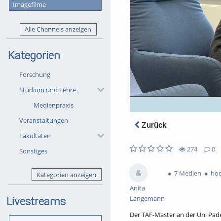
Imagefilme
Alle Channels anzeigen
Kategorien
Forschung
Studium und Lehre
Medienpraxis
Veranstaltungen
Zurück
Fakultäten
274
0
Sonstiges
0
0
274
0
likes
favorites
views
Kommentare
7 Medien
hoc
Kategorien anzeigen
Anita
Langemann
Livestreams
Der TAF-Master an der Uni Pader