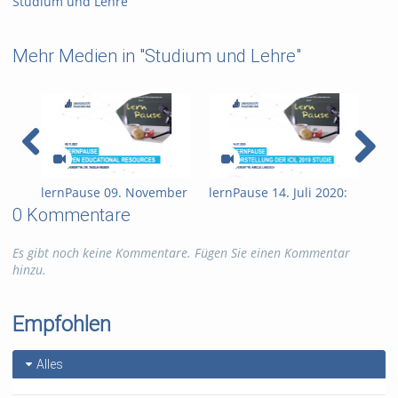
Studium und Lehre
Mehr Medien in "Studium und Lehre"
lernPause 09. November
lernPause 14. Juli 2020:
ler
2021: Open Educational
Vorstellung der ICILS
202
0 Kommentare
Resources (OER)
2019: Studie zur
Ler
Medienkompetenz von
PAN
Es gibt noch keine Kommentare. Fügen Sie einen Kommentar
Schülerinnen und
hinzu.
Schülern
Empfohlen
Alles