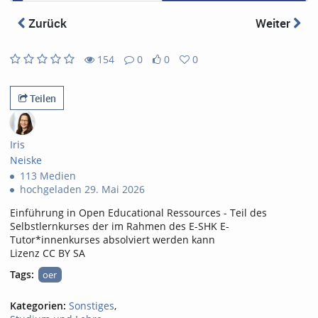
abs
Zurück
Weiter
154
0
0
0
0
0
154
0
likes
favorites
views
Kommentare
Teilen
Iris
Neiske
113 Medien
hochgeladen 29. Mai 2026
Einführung in Open Educational Ressources - Teil des
Selbstlernkurses der im Rahmen des E-SHK E-
Tutor*innenkurses absolviert werden kann
Lizenz CC BY SA
Tags:
oer
Kategorien:
Sonstiges
,