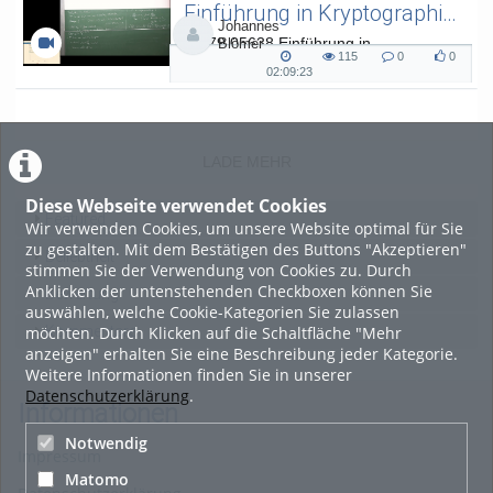
Einführung in Kryptographie (in English) 15
Johannes
L.079.05638 Einführung in
Blömer
115
0
0
Kryptographie (in English) - SoSe 26
115
0
0
02:09:23
02:09:23
views
Kommentare
likes
duration
LADE MEHR
Diese Webseite verwendet Cookies
Featured
Wir verwenden Cookies, um unsere Website optimal für Sie
zu gestalten. Mit dem Bestätigen des Buttons "Akzeptieren"
Beliebtheit
stimmen Sie der Verwendung von Cookies zu. Durch
Anklicken der untenstehenden Checkboxen können Sie
Bewertung
auswählen, welche Cookie-Kategorien Sie zulassen
möchten. Durch Klicken auf die Schaltfläche "Mehr
Kommentare
anzeigen" erhalten Sie eine Beschreibung jeder Kategorie.
Weitere Informationen finden Sie in unserer
Datenschutzerklärung
.
Informationen
Notwendig
Impressum
Matomo