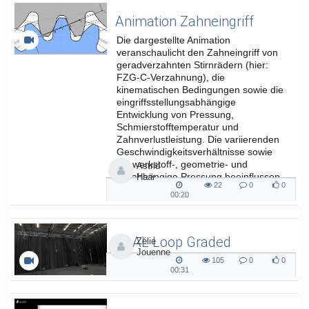
Animation Zahneingriff
Die dargestellte Animation
veranschaulicht den Zahneingriff von
geradverzahnten Stirnrädern (hier:
FZG-C-Verzahnung), die
kinematischen Bedingungen sowie die
eingriffsstellungsabhängige
Entwicklung von Pressung,
Schmierstofftemperatur und
Zahnverlustleistung. Die variierenden
Geschwindigkeitsverhältnisse sowie
die werkstoff-, geometrie- und
Astrid
lastabhängige Pressung beeinflussen
Haar
22
0
0
die...
22
0
0
00:20
00:20
views
Kommentare
likes
duration
SAAL Loop Graded
Zélie
Jouenne
SAAL Musikinformatik
105
0
0
105
0
0
00:31
00:31
views
Kommentare
likes
duration