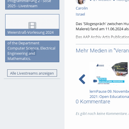
Programmierung 2 - SoSe
2025 - Livestream
Carolin
Israel
Das 'Silogespräch' zwischen Hu
Malerei) fand am 11.06.2024 als 
Weierstraß-Vorlesung 2024
Das AAP Archiv Artis Publicatio
Graduation Ceremony 2023
Im AAP werden seit den frühen 
of the Department
zugänglich gemacht. Interesse
Computer Science, Electrical
Mehr Medien in "Veran
die ausgewählten Objekte im AAP
Engineering and
Kretschmer in München betrie
Mathematics.
Zur Person:
1969 bis 1975 Studium an der
Alle Livestreams anzeigen
Lehraufträge an den Fachhochs
Adelgundenstraße München, ab
Neue Medien e.V. und Mitglied
lernPause 09. Novemb
Personalführung in Dillingen. 
2021: Open Educationa
Betreuung des AAP in München. H
0 Kommentare
Resources (OER)
Sammler in München.
web:
Es gibt noch keine Kommentare.
www.artistbooks.de
www.verlag-hubert-kretschmer
Präsentation © Hubert Kretsc