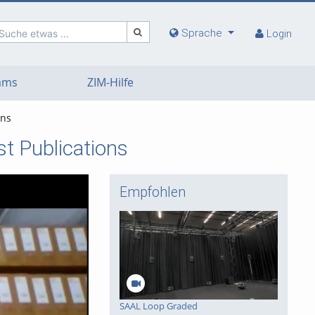
Sprache
Suche etwas ...
Login
eams
ZIM-Hilfe
ons
t Publications
Empfohlen
SAAL Loop Graded