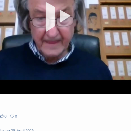
Vi
abs
0
0
aden 29. April 2025