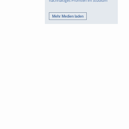
nachhaltiges Promten im Studium
Mehr Medien laden
, synchron denken
aber auch Zustände
Eine zentrale Frage
ung und ihren
enwart anpassen und
lier #sammellust #bilderflut