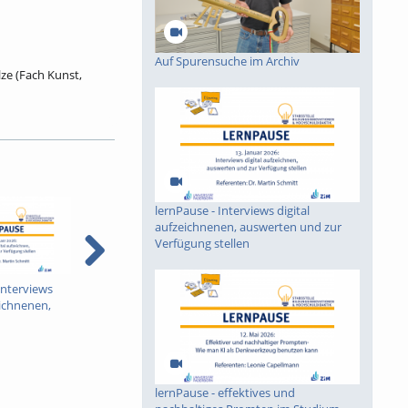
Auf Spurensuche im Archiv
ze (Fach Kunst,
fentlichkeit
ich nach Absprache
t von Hubert
lernPause - Interviews digital
. 1972 bis 1992
aufzeichnenen, auswerten und zur
roduzentengalerie
Verfügung stellen
rsitzender der LAG
dung und
Interviews
lernPause - effektives
qT Bewegen an
0 Aufbau und
eichnenen,
und nachhaltiges
Geräten_Sprung
ag), Kurator und
nd zur
Promten im Studium
tellen
lernPause - effektives und