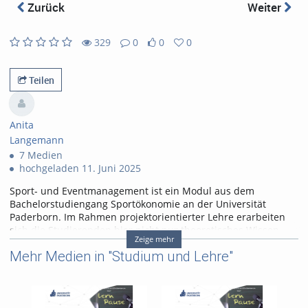
abs
Zurück
Weiter
329
0
0
0
0
0
329
0
likes
favorites
views
Kommentare
Teilen
Anita
Langemann
7 Medien
hochgeladen 11. Juni 2025
Sport- und Eventmanagement ist ein Modul aus dem
Bachelorstudiengang Sportökonomie an der Universität
Paderborn. Im Rahmen projektorientierter Lehre erarbeiten
sich die Studierenden hier nicht nur theoretisches Wissen,
Zeige mehr
sondern lernen auch, dieses Wissen direkt in der Praxis
Mehr Medien in "Studium und Lehre"
anzuwenden. Dazu wurde das Projekt UPB meets Osterlauf
ins Leben gerufen. Hierbei handelt es sich um eine
Kooperation der Universität Paderborn mit Grün Weiß
Paderborn, dem Veranstalter des Paderborner Osterlaufs. Den