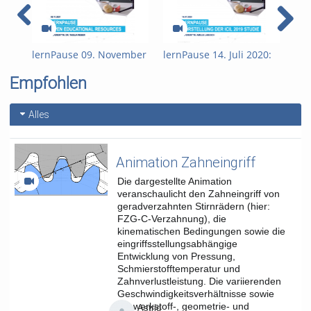
Kern des Projekts bildet eine gesonderte Wertung für die
Studierenden der Universität Paderborn. Das Ziel: mit
geeigneten Marketingmaßnahmen möglichst viele
Studierende zur Teilnahme an Deutschlands ältesten
Straßenlauf bewegen.
lernPause 09. November
lernPause 14. Juli 2020:
ler
2021: Open Educational
Vorstellung der ICILS
202
Für weitere Informationen zum Studiengang Sportökonomie
Empfohlen
Resources (OER)
2019: Studie zur
Ler
sowie zum Seminar Sport- und Veranstaltungsmanagement:
Medienkompetenz von
PAN
Studiengangsleitung: Prof. Dr. René Fahr
Schülerinnen und
Alles
Seminarleitung: Dr. Lars Riedl
Schülern
Tags:
studium und lehre
Animation Zahneingriff
Kategorien:
Studium und
Die dargestellte Animation
Lehre
,
Fakultät für
veranschaulicht den Zahneingriff von
Wirtschaftswissenschaften
geradverzahnten Stirnrädern (hier:
FZG-C-Verzahnung), die
kinematischen Bedingungen sowie die
eingriffsstellungsabhängige
Entwicklung von Pressung,
Schmierstofftemperatur und
Zahnverlustleistung. Die variierenden
Geschwindigkeitsverhältnisse sowie
die werkstoff-, geometrie- und
Astrid