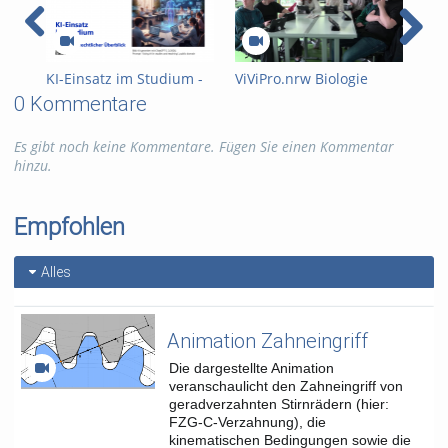
videostativ
zim-medien
Kategorien:
Studium und
Lehre
,
Medienpraxis
KI-Einsatz im Studium -
ViViPro.nrw Biologie
Pri
Ein kurzer rechtlicher
Unterrichtsmitschnitt B2
Erf
0 Kommentare
Überblick
For
ink
Es gibt noch keine Kommentare. Fügen Sie einen Kommentar
Gru
hinzu.
Empfohlen
Alles
Animation Zahneingriff
Die dargestellte Animation
veranschaulicht den Zahneingriff von
geradverzahnten Stirnrädern (hier:
FZG-C-Verzahnung), die
kinematischen Bedingungen sowie die