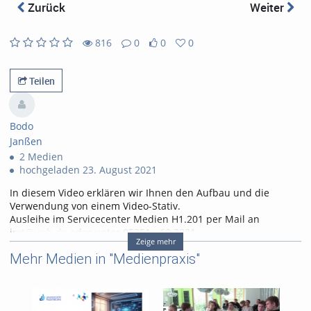
abs
Zurück
Weiter
816
0
0
0
0
0
816
0
likes
favorites
views
Kommentare
Teilen
Bodo
Janßen
2 Medien
hochgeladen 23. August 2021
In diesem Video erklären wir Ihnen den Aufbau und die
Verwendung von einem Video-Stativ.
Ausleihe im Servicecenter Medien H1.201 per Mail an
imt@upb.de
oder unter 05251 - 60 2821.
Zeige mehr
https://zim.uni-paderborn.de/servicecenter-medien
Mehr Medien in "Medienpraxis"
Produktion: Bodo Janssen / ZIM-Medien, 2021
Tags:
medienpraxis
kameraeinführung