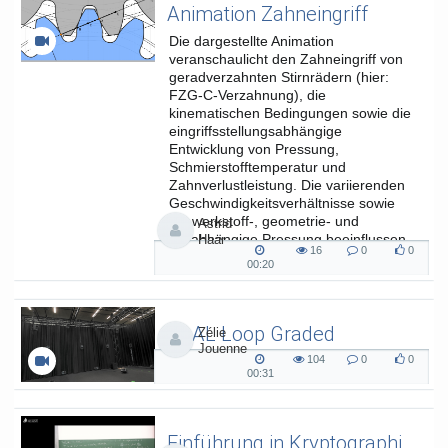
Animation Zahneingriff
Die dargestellte Animation
veranschaulicht den Zahneingriff von
geradverzahnten Stirnrädern (hier:
FZG-C-Verzahnung), die
kinematischen Bedingungen sowie die
eingriffsstellungsabhängige
Entwicklung von Pressung,
Schmierstofftemperatur und
Zahnverlustleistung. Die variierenden
Geschwindigkeitsverhältnisse sowie
die werkstoff-, geometrie- und
Astrid
lastabhängige Pressung beeinflussen
Haar
16
0
0
die...
16
0
0
00:20
00:20
views
Kommentare
likes
duration
SAAL Loop Graded
Zélie
Jouenne
SAAL Musikinformatik
104
0
0
104
0
0
00:31
00:31
views
Kommentare
likes
duration
Einführung in Kryptographie (in English) 15