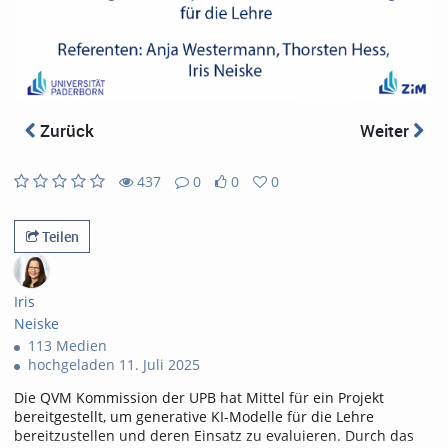
abs
Zurück
Weiter
437
0
0
0
0
0
437
0
likes
favorites
views
Kommentare
Teilen
Iris
Neiske
113 Medien
hochgeladen 11. Juli 2025
Die QVM Kommission der UPB hat Mittel für ein Projekt
bereitgestellt, um generative KI-Modelle für die Lehre
bereitzustellen und deren Einsatz zu evaluieren. Durch das