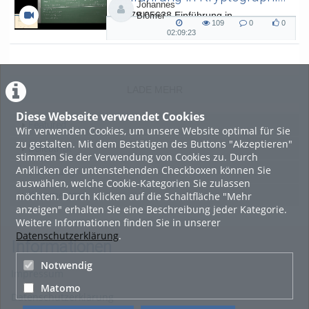
Johannes
L.079.05638 Einführung in
Blömer
109
0
0
Kryptographie (in English) - SoSe 26
109
0
0
02:09:23
02:09:23
views
Kommentare
likes
duration
LADE MEHR
Diese Webseite verwendet Cookies
Featured
Wir verwenden Cookies, um unsere Website optimal für Sie
zu gestalten. Mit dem Bestätigen des Buttons "Akzeptieren"
Beliebtheit
stimmen Sie der Verwendung von Cookies zu. Durch
Anklicken der untenstehenden Checkboxen können Sie
Bewertung
auswählen, welche Cookie-Kategorien Sie zulassen
möchten. Durch Klicken auf die Schaltfläche "Mehr
Kommentare
anzeigen" erhalten Sie eine Beschreibung jeder Kategorie.
Weitere Informationen finden Sie in unserer
Datenschutzerklärung
.
Informationen
Notwendig
Impressum
Matomo
Datenschutzerklärung