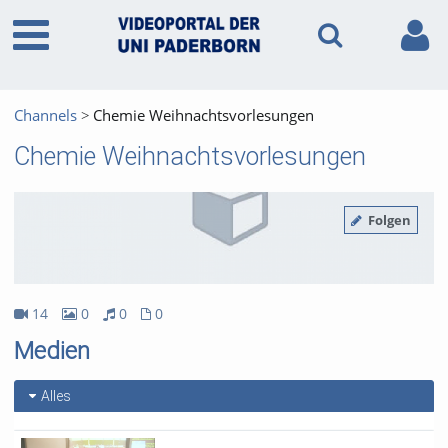
Channels
Chemie Weihnachtsvorlesungen
Chemie Weihnachtsvorlesungen
Folgen
14
0
0
0
14Videos
0Bilder
0Audios
0Dateien
Medien
Alles