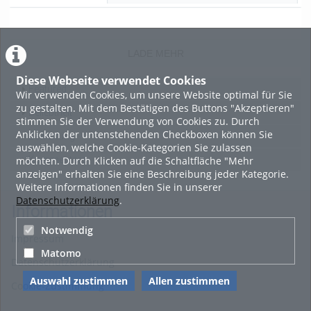
02:09:23
views
Kommentare
likes
duration
LADE MEHR
Diese Webseite verwendet Cookies
Featured
Wir verwenden Cookies, um unsere Website optimal für Sie
zu gestalten. Mit dem Bestätigen des Buttons "Akzeptieren"
Beliebtheit
stimmen Sie der Verwendung von Cookies zu. Durch
Anklicken der untenstehenden Checkboxen können Sie
Bewertung
auswählen, welche Cookie-Kategorien Sie zulassen
möchten. Durch Klicken auf die Schaltfläche "Mehr
Kommentare
anzeigen" erhalten Sie eine Beschreibung jeder Kategorie.
Weitere Informationen finden Sie in unserer
Datenschutzerklärung
.
Informationen
Notwendig
Impressum
Matomo
Datenschutzerklärung
Auswahl zustimmen
Allen zustimmen
Cookie-Zustimmung