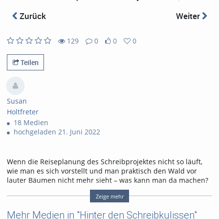
abs
Zurück
Weiter
129
0
0
0
129
0
0
0
views
Kommentare
likes
favorites
Teilen
Susan
Holtfreter
18 Medien
hochgeladen 21. Juni 2022
Wenn die Reiseplanung des Schreibprojektes nicht so läuft,
wie man es sich vorstellt und man praktisch den Wald vor
lauter Bäumen nicht mehr sieht – was kann man da machen?
Dr. Susan Holtfreter vom Kompetenzzentrum Schreiben stellt
Zeige mehr
zwei Möglichkeiten vor, wie man mit solchen Situationen
umgehen kann. Hört euch die Folge an, um mehr zu erfahren!
Mehr Medien in "Hinter den Schreibkulissen"