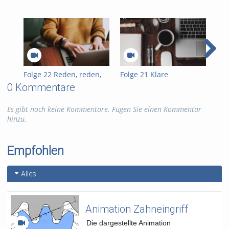
Tags:
wissenschaftliches schreiben
schreiben lernen
kompetenzzentrum schreiben
Kategorien:
Sonstiges
,
Studium und Lehre
Folge 22 Reden, reden,
Folge 21 Klare
Fol
reden
Kommunikation statt
und
0 Kommentare
schöne Sprache
Es gibt noch keine Kommentare. Fügen Sie einen Kommentar
hinzu.
Empfohlen
Alles
Animation Zahneingriff
Die dargestellte Animation