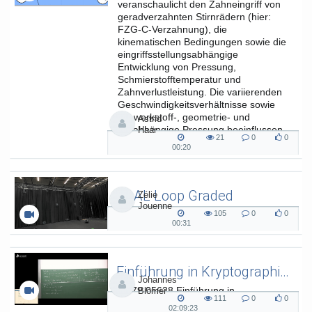
veranschaulicht den Zahneingriff von
geradverzahnten Stirnrädern (hier:
FZG-C-Verzahnung), die
kinematischen Bedingungen sowie die
eingriffsstellungsabhängige
Entwicklung von Pressung,
Schmierstofftemperatur und
Zahnverlustleistung. Die variierenden
Geschwindigkeitsverhältnisse sowie
die werkstoff-, geometrie- und
Astrid
lastabhängige Pressung beeinflussen
Haar
21
0
0
die...
21
0
0
00:20
00:20
views
Kommentare
likes
duration
SAAL Loop Graded
Zélie
Jouenne
SAAL Musikinformatik
105
0
0
105
0
0
00:31
00:31
views
Kommentare
likes
duration
Einführung in Kryptographie (in English) 15
Johannes
L.079.05638 Einführung in
Blömer
111
0
0
Kryptographie (in English) - SoSe 26
111
0
0
02:09:23