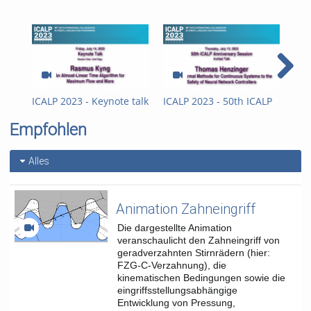
2023
Kategorien:
Veranstaltungen
,
Forschung
ICALP 2023 - Keynote talk
ICALP 2023 - 50th ICALP
ICA
- Rasmus Kyng
Anniversary Session -
Ann
Empfohlen
Invited Talk - Thomas
Inv
Henzinger
Me
Alles
Animation Zahneingriff
Die dargestellte Animation
veranschaulicht den Zahneingriff von
geradverzahnten Stirnrädern (hier:
FZG-C-Verzahnung), die
kinematischen Bedingungen sowie die
eingriffsstellungsabhängige
Entwicklung von Pressung,