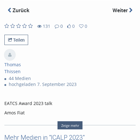
abs
Zurück
Weiter
131
0
0
0
131
0
0
0
views
Kommentare
likes
favorites
Teilen
Thomas
Thissen
44 Medien
hochgeladen 7. September 2023
EATCS Award 2023 talk
Amos Fiat
About Having Fun with Fantastic Colleagues & Some Open
Zeige mehr
Problems
Mehr Medien in "ICALP 2023"
Tags:
paderborn
icalp