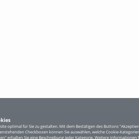
kies
te optimal für Sie zu gestalten. Mit dem Bestätigen des Buttons "Akzepti
ntenstehenden Checkboxen können Sie auswählen, welche Cookie-Kategorien
gen" erhalten Sie eine Beschreibung jeder Kategorie. Weitere Informationen f