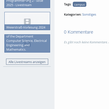
Programmierung 2 - SoSe
Tags:
campus
2025 - Livestream
Kategorien:
Sonstiges
Weierstraß-Vorlesung 2024
0 Kommentare
Graduation Ceremony 2023
of the Department
Computer Science, Electrical
Es gibt noch keine Kommentare.
Engineering and
Mathematics.
Alle Livestreams anzeigen