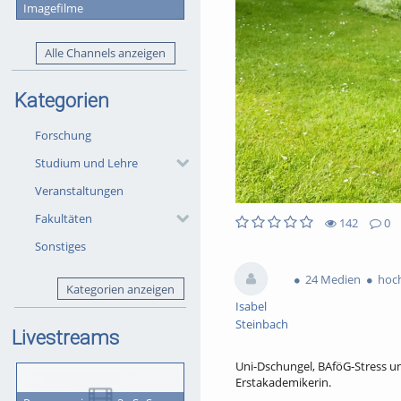
Imagefilme
Alle Channels anzeigen
Kategorien
Forschung
Studium und Lehre
Veranstaltungen
Fakultäten
142
0
0
0
Sonstiges
142
0
likes
favorites
views
Kommentare
24 Medien
hoch
Kategorien anzeigen
Isabel
Steinbach
Livestreams
Uni-Dschungel, BAföG-Stress un
Erstakademikerin.