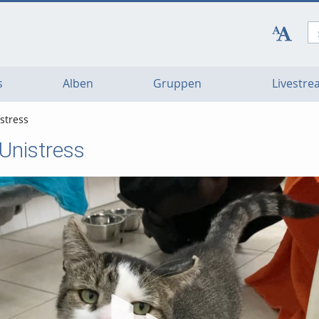
s
Alben
Gruppen
Livestr
stress
Unistress
Vi