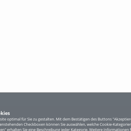
kies
te optimal für Sie zu gestalten. Mit dem Bestätigen des Buttons "Akzepti
ntenstehenden Checkboxen können Sie auswählen, welche Cookie-Kategorien
gen" erhalten Sie eine Beschreibung jeder Kategorie. Weitere Informationen f