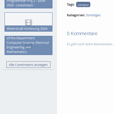
Programmierung 2 - SoSe
Tags:
campus
2025 - Livestream
Kategorien:
Sonstiges
Weierstraß-Vorlesung 2024
0 Kommentare
Graduation Ceremony 2023
of the Department
Computer Science, Electrical
Es gibt noch keine Kommentare.
Engineering and
Mathematics.
Alle Livestreams anzeigen