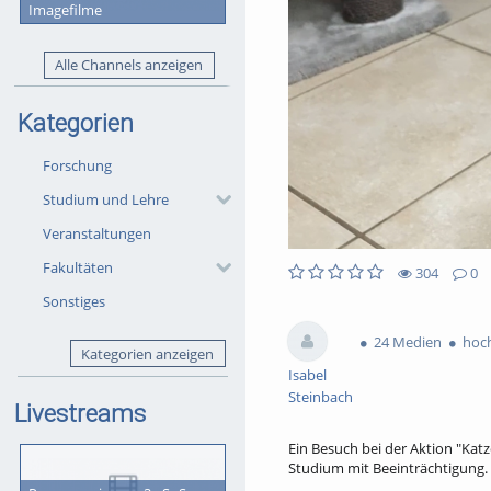
Imagefilme
Alle Channels anzeigen
Kategorien
Forschung
Studium und Lehre
Veranstaltungen
Fakultäten
304
0
2
0
Sonstiges
304
0
likes
favorites
views
Kommentare
24 Medien
hoch
Kategorien anzeigen
Isabel
Steinbach
Livestreams
Ein Besuch bei der Aktion "Katz
Studium mit Beeinträchtigung.