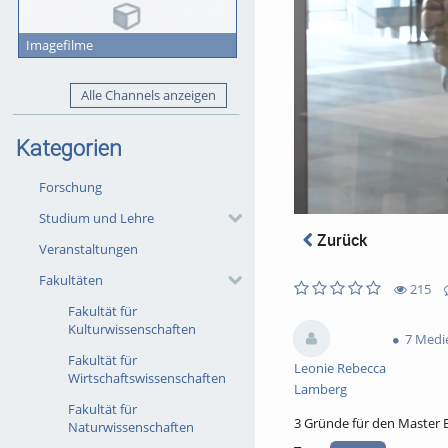
Imagefilme
Alle Channels anzeigen
Kategorien
Forschung
Studium und Lehre
Zurück
Veranstaltungen
Fakultäten
215
0
0
Fakultät für
215
0
likes
favorites
Kulturwissenschaften
views
Kommentare
7 Medi
Fakultät für
Leonie Rebecca
Wirtschaftswissenschaften
Lamberg
Fakultät für
3 Gründe für den Master 
Naturwissenschaften