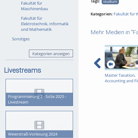
Tags:
studium
Fakultät für
Maschinenbau
Kategorien:
Fakultät für 
Fakultät für
Elektrotechnik, Informatik
und Mathematik
Mehr Medien in "Fa
Sonstiges
Kategorien anzeigen
Livestreams
Master Taxation,
Accounting and F
in Paderborn
Programmierung 2 - SoSe 2025 -
Livestream
Weierstraß-Vorlesung 2024