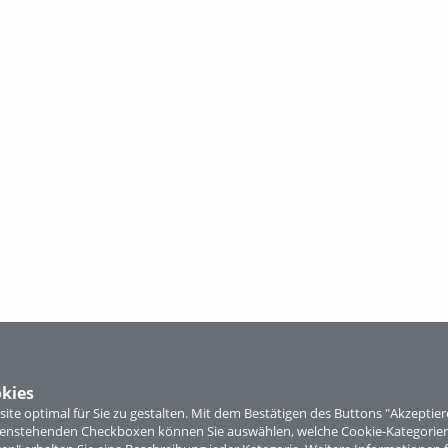
kies
te optimal für Sie zu gestalten. Mit dem Bestätigen des Buttons "Akzepti
ntenstehenden Checkboxen können Sie auswählen, welche Cookie-Kategorien