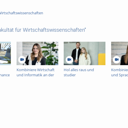
Wirtschaftswissenschaften
kultät für Wirtschaftswissenschaften"
Kombiniere Wirtschaft
Hol alles raus und
Kombinier
inance
und Informatik an der
studier
und Sprac
Uni Paderborn
Wirtschaftswissenschaften
Uni Pade
an der Uni Paderborn