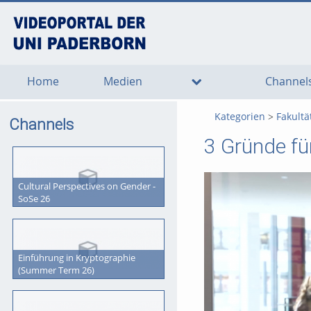
go
go
go
to
to
to
navigation
main
footer
content
Home
Medien
Channel
Kategorien
Fakultä
Channels
3 Gründe fü
Cultural Perspectives on Gender -
SoSe 26
Einführung in Kryptographie
(Summer Term 26)