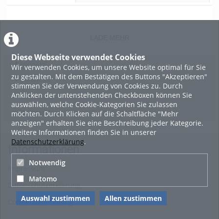
02:09:23
views
Kommentare
likes
duration
LADE MEHR
Diese Webseite verwendet Cookies
Featured
Wir verwenden Cookies, um unsere Website optimal für Sie
zu gestalten. Mit dem Bestätigen des Buttons "Akzeptieren"
Beliebtheit
stimmen Sie der Verwendung von Cookies zu. Durch
Anklicken der untenstehenden Checkboxen können Sie
Bewertung
auswählen, welche Cookie-Kategorien Sie zulassen
möchten. Durch Klicken auf die Schaltfläche "Mehr
Kommentare
anzeigen" erhalten Sie eine Beschreibung jeder Kategorie.
Weitere Informationen finden Sie in unserer
Datenschutzerklärung
.
Informationen
Notwendig
Impressum
Matomo
Datenschutzerklärung
Auswahl zustimmen
Allen zustimmen
Cookie-Zustimmung