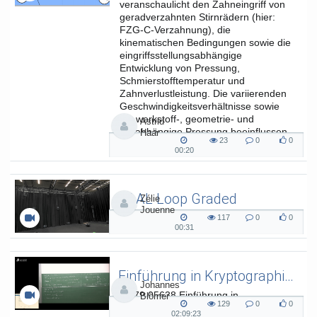
veranschaulicht den Zahneingriff von
geradverzahnten Stirnrädern (hier:
FZG-C-Verzahnung), die
kinematischen Bedingungen sowie die
eingriffsstellungsabhängige
Entwicklung von Pressung,
Schmierstofftemperatur und
Zahnverlustleistung. Die variierenden
Geschwindigkeitsverhältnisse sowie
die werkstoff-, geometrie- und
Astrid
lastabhängige Pressung beeinflussen
Haar
23
0
0
die...
23
0
0
00:20
00:20
views
Kommentare
likes
duration
SAAL Loop Graded
Zélie
Jouenne
SAAL Musikinformatik
117
0
0
117
0
0
00:31
00:31
views
Kommentare
likes
duration
Einführung in Kryptographie (in English) 15
Johannes
L.079.05638 Einführung in
Blömer
129
0
0
Kryptographie (in English) - SoSe 26
129
0
0
02:09:23