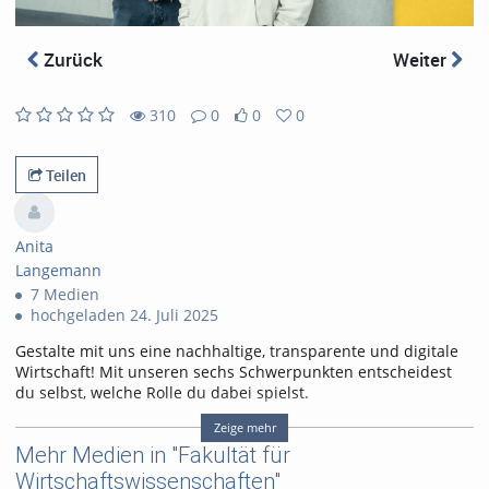
abs
Zurück
Weiter
310
0
0
0
0
0
310
0
likes
favorites
views
Kommentare
Teilen
Anita
Langemann
7 Medien
hochgeladen 24. Juli 2025
Gestalte mit uns eine nachhaltige, transparente und digitale
Wirtschaft! Mit unseren sechs Schwerpunkten entscheidest
du selbst, welche Rolle du dabei spielst.
Tags:
Zeige mehr
wiwi; wirtschaftswissenschaften; wirtschaft; upb
Mehr Medien in "Fakultät für
Wirtschaftswissenschaften"