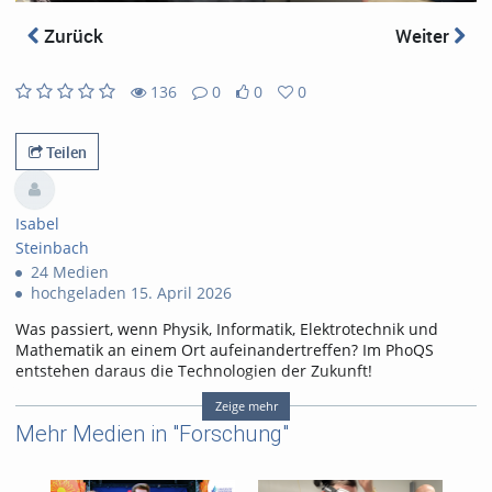
abs
Zurück
Weiter
136
0
0
0
0
0
136
0
likes
favorites
views
Kommentare
Teilen
Isabel
Steinbach
24 Medien
hochgeladen 15. April 2026
Was passiert, wenn Physik, Informatik, Elektrotechnik und
Mathematik an einem Ort aufeinandertreffen? Im PhoQS
entstehen daraus die Technologien der Zukunft!
In diesem Video werfen wir gemeinsam mit Jasmin & Tim
Zeige mehr
einen Blick hinter die Kulissen der Paderborner
Mehr Medien in "Forschung"
Quantenforschung. Wir zeigen dir, warum hier viele Wege
zum Ziel führen und wie interdisziplinäre Teams gemeinsam
an Lösungen für abhörsichere Kommunikation und effiziente