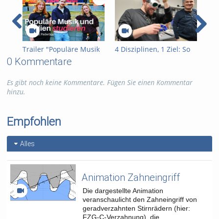
Energieressourcen arbeiten.
Tags:
phoqs
uniguide
Kategorien:
Forschung
Trailer "Populäre Musik
4 Disziplinen, 1 Ziel: So
Off
und Medien"
sieht Spitzenforschung
Pot
0 Kommentare
im PhoQS aus
von
Bil
Es gibt noch keine Kommentare. Fügen Sie einen Kommentar
der
hinzu.
Empfohlen
Alles
Animation Zahneingriff
Die dargestellte Animation
veranschaulicht den Zahneingriff von
geradverzahnten Stirnrädern (hier:
FZG-C-Verzahnung), die