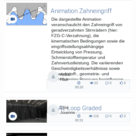
Animation Zahneingriff
Die dargestellte Animation
veranschaulicht den Zahneingriff von
geradverzahnten Stirnrädern (hier:
FZG-C-Verzahnung), die
kinematischen Bedingungen sowie die
eingriffsstellungsabhängige
Entwicklung von Pressung,
Schmierstofftemperatur und
Zahnverlustleistung. Die variierenden
Geschwindigkeitsverhältnisse sowie
die werkstoff-, geometrie- und
Astrid
lastabhängige Pressung beeinflussen
Haar
23
0
0
die...
23
0
0
00:20
00:20
views
Kommentare
likes
duration
SAAL Loop Graded
Zélie
Jouenne
SAAL Musikinformatik
116
0
0
116
0
0
00:31
00:31
views
Kommentare
likes
duration