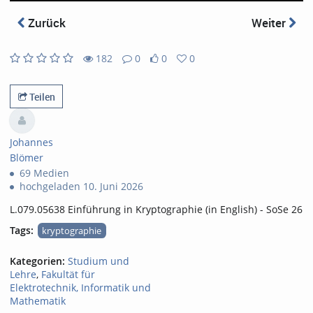
abs
Zurück
Weiter
182
0
0
0
0
0
182
0
likes
favorites
views
Kommentare
Teilen
Johannes
Blömer
69 Medien
hochgeladen 10. Juni 2026
L.079.05638 Einführung in Kryptographie (in English) - SoSe 26
Tags:
kryptographie
Kategorien:
Studium und
Lehre
,
Fakultät für
Elektrotechnik, Informatik und
Mathematik