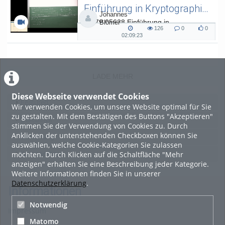
Einführung in Kryptographie (in English) 15
Johannes
L.079.05638 Einführung in
Blömer
126
0
0
Kryptographie (in English) - SoSe 26
126
0
0
02:09:23
02:09:23
views
Kommentare
likes
duration
LADE MEHR
Diese Webseite verwendet Cookies
Featured
Wir verwenden Cookies, um unsere Website optimal für Sie
zu gestalten. Mit dem Bestätigen des Buttons "Akzeptieren"
Beliebtheit
stimmen Sie der Verwendung von Cookies zu. Durch
Anklicken der untenstehenden Checkboxen können Sie
Bewertung
auswählen, welche Cookie-Kategorien Sie zulassen
möchten. Durch Klicken auf die Schaltfläche "Mehr
Kommentare
anzeigen" erhalten Sie eine Beschreibung jeder Kategorie.
Weitere Informationen finden Sie in unserer
Datenschutzerklärung
.
Informationen
Notwendig
Impressum
Matomo