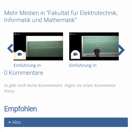
Mehr Medien in "Fakultät für Elektrotechnik,
Informatik und Mathematik"
Einführung in
Einführung in
Ein
Kryptographie (in
Kryptographie (in
Kry
0 Kommentare
English) 15
English) 14
Eng
Es gibt noch keine Kommentare. Fügen Sie einen Kommentar
hinzu.
Empfohlen
Alles