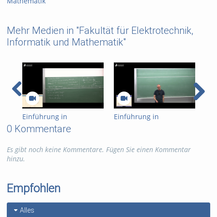
Mathematik
Mehr Medien in "Fakultät für Elektrotechnik,
Informatik und Mathematik"
Einführung in
Einführung in
Ein
Kryptographie (in
Kryptographie (in
Kry
0 Kommentare
English) 15
English) 14
Eng
Es gibt noch keine Kommentare. Fügen Sie einen Kommentar
hinzu.
Empfohlen
Alles