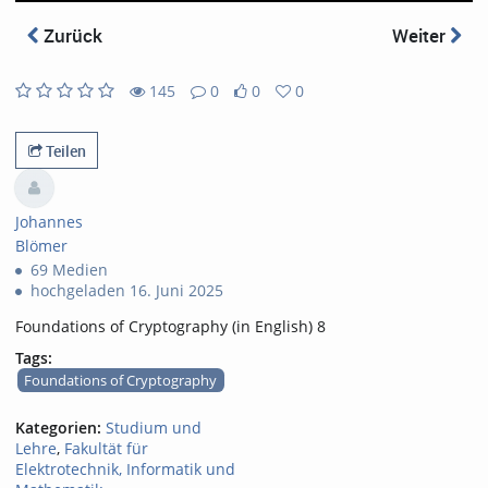
abs
Zurück
Weiter
145
0
0
0
0
0
145
0
likes
favorites
views
Kommentare
Teilen
Johannes
Blömer
69 Medien
hochgeladen 16. Juni 2025
Foundations of Cryptography (in English) 8
Tags:
Foundations of Cryptography
Kategorien:
Studium und
Lehre
,
Fakultät für
Elektrotechnik, Informatik und