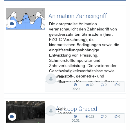
Animation Zahneingriff
Die dargestellte Animation
veranschaulicht den Zahneingriff von
geradverzahnten Stirnrädern (hier:
FZG-C-Verzahnung), die
kinematischen Bedingungen sowie die
eingriffsstellungsabhängige
Entwicklung von Pressung,
Schmierstofftemperatur und
Zahnverlustleistung. Die variierenden
Geschwindigkeitsverhältnisse sowie
die werkstoff-, geometrie- und
Astrid
lastabhängige Pressung beeinflussen
Haar
39
0
0
die...
39
0
0
00:20
00:20
views
Kommentare
likes
duration
SAAL Loop Graded
Zélie
Jouenne
SAAL Musikinformatik
122
0
0
122
0
0
00:31
00:31
views
Kommentare
likes
duration