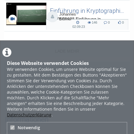
Einführung in Kryptographie (in English) 15
Johannes
L.079.05638 Einführung in
Blömer
146
0
0
Kryptographie (in English) - SoSe 26
146
0
0
02:09:23
02:09:23
views
Kommentare
likes
duration
LADE MEHR
Diese Webseite verwendet Cookies
Featured
Wir verwenden Cookies, um unsere Website optimal für Sie
zu gestalten. Mit dem Bestätigen des Buttons "Akzeptieren"
Beliebtheit
stimmen Sie der Verwendung von Cookies zu. Durch
Anklicken der untenstehenden Checkboxen können Sie
Bewertung
auswählen, welche Cookie-Kategorien Sie zulassen
möchten. Durch Klicken auf die Schaltfläche "Mehr
Kommentare
anzeigen" erhalten Sie eine Beschreibung jeder Kategorie.
Weitere Informationen finden Sie in unserer
Datenschutzerklärung
.
Informationen
Notwendig
Impressum