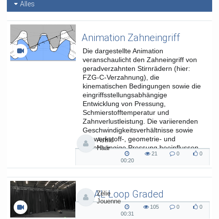
Alles
Animation Zahneingriff
Die dargestellte Animation
veranschaulicht den Zahneingriff von
geradverzahnten Stirnrädern (hier:
FZG-C-Verzahnung), die
kinematischen Bedingungen sowie die
eingriffsstellungsabhängige
Entwicklung von Pressung,
Schmierstofftemperatur und
Zahnverlustleistung. Die variierenden
Geschwindigkeitsverhältnisse sowie
die werkstoff-, geometrie- und
Astrid
lastabhängige Pressung beeinflussen
Haar
21
0
0
die...
21
0
0
00:20
00:20
views
Kommentare
likes
duration
SAAL Loop Graded
Zélie
Jouenne
SAAL Musikinformatik
105
0
0
105
0
0
00:31