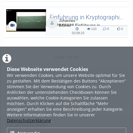
00:31
views
Kommentare
likes
duration
Einführung in Kryptographie (in English) 15
Johannes
L.079.05638 Einführung in
Blömer
110
0
0
Kryptographie (in English) - SoSe 26
110
0
0
02:09:23
02:09:23
views
Kommentare
likes
duration
LADE MEHR
Diese Webseite verwendet Cookies
Featured
Wir verwenden Cookies, um unsere Website optimal für Sie
zu gestalten. Mit dem Bestätigen des Buttons "Akzeptieren"
Beliebtheit
stimmen Sie der Verwendung von Cookies zu. Durch
Anklicken der untenstehenden Checkboxen können Sie
Bewertung
auswählen, welche Cookie-Kategorien Sie zulassen
möchten. Durch Klicken auf die Schaltfläche "Mehr
Kommentare
anzeigen" erhalten Sie eine Beschreibung jeder Kategorie.
Weitere Informationen finden Sie in unserer
Datenschutzerklärung
.
Informationen