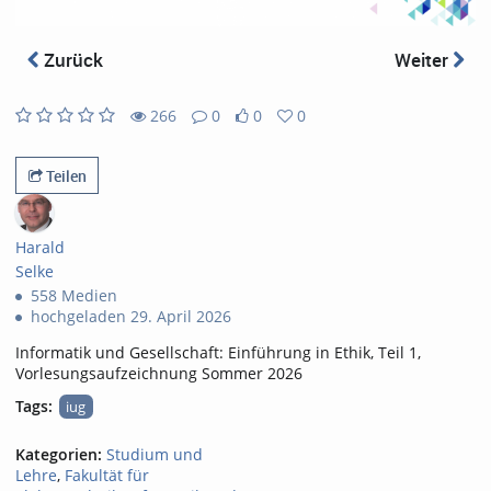
abs
Zurück
Weiter
266
0
0
0
0
0
266
0
likes
favorites
views
Kommentare
Teilen
Harald
Selke
558 Medien
hochgeladen 29. April 2026
Informatik und Gesellschaft: Einführung in Ethik, Teil 1,
Vorlesungsaufzeichnung Sommer 2026
Tags:
iug
Kategorien:
Studium und
Lehre
,
Fakultät für