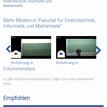
Elektrotechnik, Informatik und
Mathematik
Mehr Medien in "Fakultät für Elektrotechnik,
Informatik und Mathematik"
Einführung in
Einführung in
Ein
Kryptographie (in
Kryptographie (in
Kry
0 Kommentare
English) 15
English) 14
Eng
Es gibt noch keine Kommentare. Fügen Sie einen Kommentar
hinzu.
Empfohlen