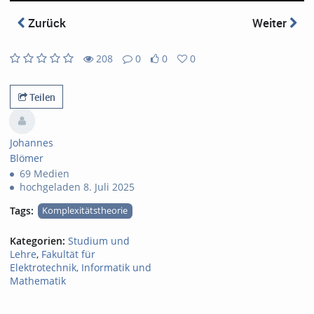
abs
Zurück
Weiter
208
0
0
0
0
0
208
0
likes
favorites
views
Kommentare
Teilen
Johannes
Blömer
69 Medien
hochgeladen 8. Juli 2025
Tags:
Komplexitätstheorie
Kategorien:
Studium und
Lehre
,
Fakultät für
Elektrotechnik, Informatik und
Mathematik