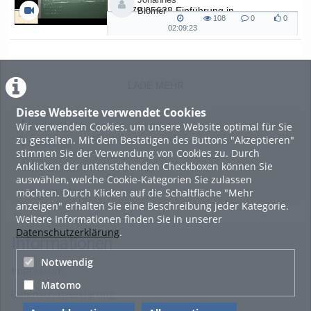
L.079.05638 Einführung in
Blömer
108
0
0
Kryptographie (in English) - SoSe 26
108
0
0
02:09:23
02:09:23
views
Kommentare
likes
duration
LADE MEHR
Diese Webseite verwendet Cookies
Featured
Wir verwenden Cookies, um unsere Website optimal für Sie
zu gestalten. Mit dem Bestätigen des Buttons "Akzeptieren"
Beliebtheit
stimmen Sie der Verwendung von Cookies zu. Durch
Anklicken der untenstehenden Checkboxen können Sie
Bewertung
auswählen, welche Cookie-Kategorien Sie zulassen
möchten. Durch Klicken auf die Schaltfläche "Mehr
Kommentare
anzeigen" erhalten Sie eine Beschreibung jeder Kategorie.
Weitere Informationen finden Sie in unserer
Datenschutzerklärung
.
Informationen
Notwendig
Impressum
Matomo
Datenschutzerklärung