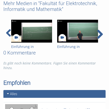
Mehr Medien in "Fakultät für Elektrotechnik,
Informatik und Mathematik"
Einführung in
Einführung in
Ein
Kryptographie (in
Kryptographie (in
Kry
0 Kommentare
English) 15
English) 14
Eng
Es gibt noch keine Kommentare. Fügen Sie einen Kommentar
hinzu.
Empfohlen
Alles