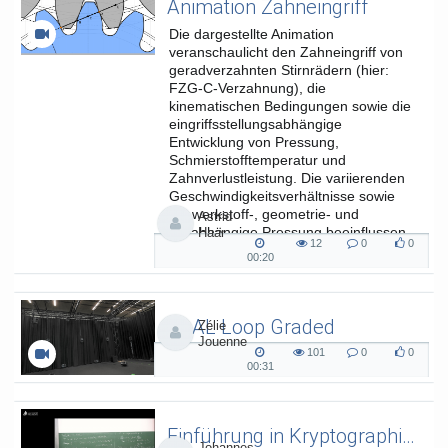
Animation Zahneingriff
Die dargestellte Animation
veranschaulicht den Zahneingriff von
geradverzahnten Stirnrädern (hier:
FZG-C-Verzahnung), die
kinematischen Bedingungen sowie die
eingriffsstellungsabhängige
Entwicklung von Pressung,
Schmierstofftemperatur und
Zahnverlustleistung. Die variierenden
Geschwindigkeitsverhältnisse sowie
die werkstoff-, geometrie- und
Astrid
lastabhängige Pressung beeinflussen
Haar
12
0
0
die...
12
0
0
00:20
00:20
views
Kommentare
likes
duration
SAAL Loop Graded
Zélie
Jouenne
SAAL Musikinformatik
101
0
0
101
0
0
00:31
00:31
views
Kommentare
likes
duration
Einführung in Kryptographie (in English) 15
Johannes