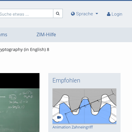
Sprache
Suche etwas ...
Login
eams
ZIM-Hilfe
ptography (in English) 8
Empfohlen
deo
Animation Zahneingriff