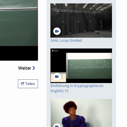
SAAL Loop Graded
spiele
Weiter
Teilen
Einführung in Kryptographie (in
English) 15