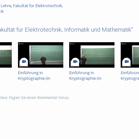
 Lehre
,
Fakultät für Elektrotechnik,
ik
kultät für Elektrotechnik, Informatik und Mathematik"
Einführung in
Einführung in
Einführun
Kryptographie (in
Kryptographie (in
Kryptogra
English) 14
English) 12
English) 1
tare. Fügen Sie einen Kommentar hinzu.