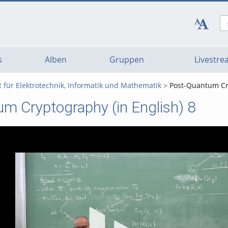
s
Alben
Gruppen
Livestr
t für Elektrotechnik, Informatik und Mathematik
Post-Quantum Cry
m Cryptography (in English) 8
Vi