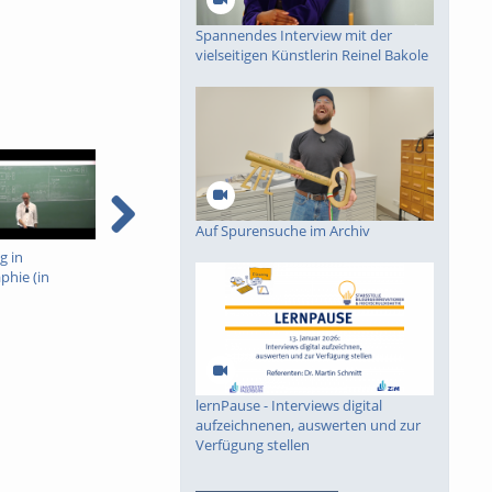
Spannendes Interview mit der
vielseitigen Künstlerin Reinel Bakole
Auf Spurensuche im Archiv
g in
Einführung in
Einführung in
phie (in
Kryptographie (in
Kryptographie (in
1
English) 10
English) 9
lernPause - Interviews digital
aufzeichnenen, auswerten und zur
Verfügung stellen