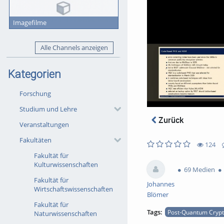
Imagefilme
Alle Channels anzeigen
Kategorien
Forschung
Studium und Lehre
Zurück
Veranstaltungen
Fakultäten
124
0
0
Fakultät für
124
0
likes
favorites
Kulturwissenschaften
views
Kommentare
69 Medien
Fakultät für
Johannes
Wirtschaftswissenschaften
Blömer
Fakultät für
Tags:
Post-Quantum Cryp
Naturwissenschaften