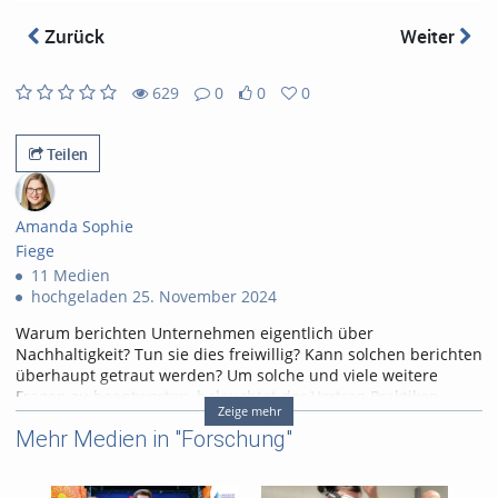
abs
Zurück
Weiter
629
0
0
0
0
0
629
0
likes
favorites
views
Kommentare
Teilen
Amanda Sophie
Fiege
11 Medien
hochgeladen 25. November 2024
Warum berichten Unternehmen eigentlich über
Nachhaltigkeit? Tun sie dies freiwillig? Kann solchen berichten
überhaupt getraut werden? Um solche und viele weitere
Fragen zu beantworten, beleuchtet der Vortrag Praktiken,
Zeige mehr
durch die Unternehmen ökologische und soziale
Mehr Medien in "Forschung"
Verantwortung in ihrer Berichterstattung vortäuschen, um ihr
Image zu verbessern („Greenwashing“). Anhand konkreter
Beispiele und Studien wird aufgezeigt, wann von