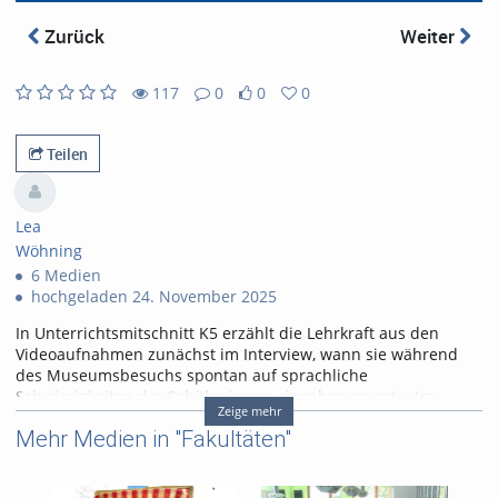
abs
Zurück
Weiter
117
0
0
0
0
0
117
0
likes
favorites
views
Kommentare
Teilen
Lea
Wöhning
6 Medien
hochgeladen 24. November 2025
In Unterrichtsmitschnitt K5 erzählt die Lehrkraft aus den
Videoaufnahmen zunächst im Interview, wann sie während
des Museumsbesuchs spontan auf sprachliche
Schwierigkeiten der Schüler:innen eingehen musste. Im
Zeige mehr
Anschluss an die Interviewsequenz wird das im Museum
Mehr Medien in "Fakultäten"
besprochene Bild von Paul Signac eingeblendet. Zuletzt sehen
Sie die Sequenz aus dem Museumsbesuch, in welcher im
Plenum über das Bild gesprochen wird.