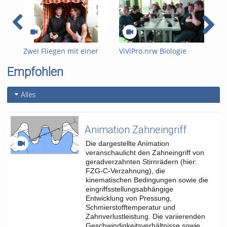
Tags:
museum
sprachbildung
unterricht
vivipro
vivipro.nrw
sprachbildender fachunterricht
Zwei Fliegen mit einer
ViViPro.nrw Biologie
ViV
kunstunterricht
Klappe? Der Zwei-Fach-
Unterrichtsmitschnitt B2
Leh
Empfohlen
Bachelor im Check mit
professionelle wahrnehmung
Andreas Fröger
dssz-modul
lehrkräfteprofessionalisierung
Alles
deutsch als zweitsprache
außerschulischer lernort
Animation Zahneingriff
Kategorien:
Fakultäten
,
Die dargestellte Animation
Studium und Lehre
,
Fakultät
veranschaulicht den Zahneingriff von
für Kulturwissenschaften
geradverzahnten Stirnrädern (hier:
FZG-C-Verzahnung), die
kinematischen Bedingungen sowie die
eingriffsstellungsabhängige
Entwicklung von Pressung,
Schmierstofftemperatur und
Zahnverlustleistung. Die variierenden
Geschwindigkeitsverhältnisse sowie