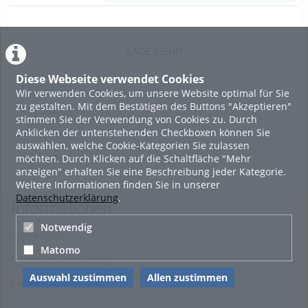
29:33
views
Kommentare
likes
duration
LADE MEHR
Diese Webseite verwendet Cookies
Featured
Wir verwenden Cookies, um unsere Website optimal für Sie
zu gestalten. Mit dem Bestätigen des Buttons "Akzeptieren"
Beliebtheit
stimmen Sie der Verwendung von Cookies zu. Durch
Anklicken der untenstehenden Checkboxen können Sie
Bewertung
auswählen, welche Cookie-Kategorien Sie zulassen
möchten. Durch Klicken auf die Schaltfläche "Mehr
Kommentare
anzeigen" erhalten Sie eine Beschreibung jeder Kategorie.
Weitere Informationen finden Sie in unserer
Datenschutzerklärung
.
Informationen
Notwendig
Impressum
Matomo
Datenschutzerklärung
Auswahl zustimmen
Allen zustimmen
Cookie-Zustimmung