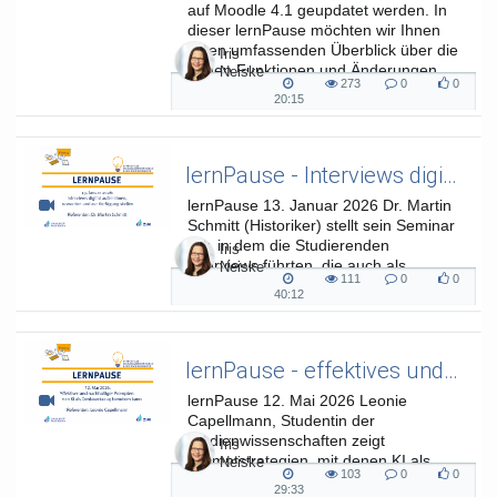
auf Moodle 4.1 geupdatet werden. In
dieser lernPause möchten wir Ihnen
einen umfassenden Überblick über die
Iris
neuen Funktionen und Änderungen
Neiske
273
0
0
bieten, die das Update von PANDA...
273
0
0
20:15
20:15
views
Kommentare
likes
duration
lernPause - Interviews digital aufzeichnenen, auswerten und zur Verfügung stellen
lernPause 13. Januar 2026 Dr. Martin
Schmitt (Historiker) stellt sein Seminar
vor, in dem die Studierenden
Iris
Interviews führten, die auch als
Neiske
111
0
0
Podcast veröffentlicht wurden.
111
0
0
40:12
40:12
views
Kommentare
likes
duration
lernPause - effektives und nachhaltiges Promten im Studium
lernPause 12. Mai 2026 Leonie
Capellmann, Studentin der
Medienwissenschaften zeigt
Iris
Promptstrategien, mit denen KI als
Neiske
103
0
0
Denkwerkzeug genutzt werden kann
103
0
0
29:33