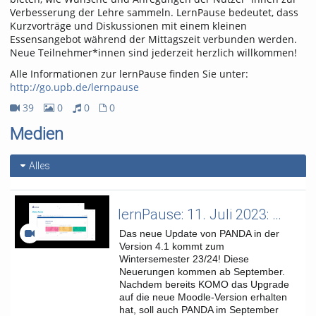
Verbesserung der Lehre sammeln. LernPause bedeutet, dass
Kurzvorträge und Diskussionen mit einem kleinen
Essensangebot während der Mittagszeit verbunden werden.
Neue Teilnehmer*innen sind jederzeit herzlich willkommen!
Alle Informationen zur lernPause finden Sie unter:
http://go.upb.de/lernpause
39
0
0
0
39Videos
0Bilder
0Audios
0Dateien
Medien
Alles
lernPause: 11. Juli 2023: Moodle 4.1 - was sich nach den Semesterferien in PANDA ändert
Das neue Update von PANDA in der
Version 4.1 kommt zum
Wintersemester 23/24! Diese
Neuerungen kommen ab September.
Nachdem bereits KOMO das Upgrade
auf die neue Moodle-Version erhalten
hat, soll auch PANDA im September