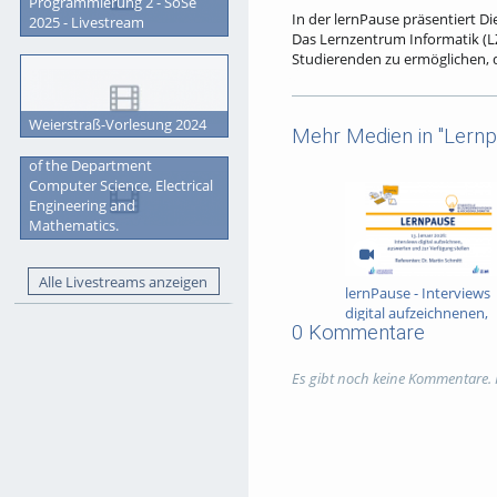
Programmierung 2 - SoSe
In der lernPause präsentiert D
2025 - Livestream
Das Lernzentrum Informatik (L
Studierenden zu ermöglichen, 
Verbindung bleiben zu können.
z.B. in virtuellen Lernräume
schauen.
Weierstraß-Vorlesung 2024
Mehr Medien in "Lernp
Graduation Ceremony 2023
Tags:
lernpause
metaverse
of the Department
Computer Science, Electrical
Kategorien:
Veranstaltungen
,
Engineering and
Mathematics.
Alle Livestreams anzeigen
lernPause - Interviews
digital aufzeichnenen,
0 Kommentare
auswerten und zur
Verfügung stellen
Es gibt noch keine Kommentare.