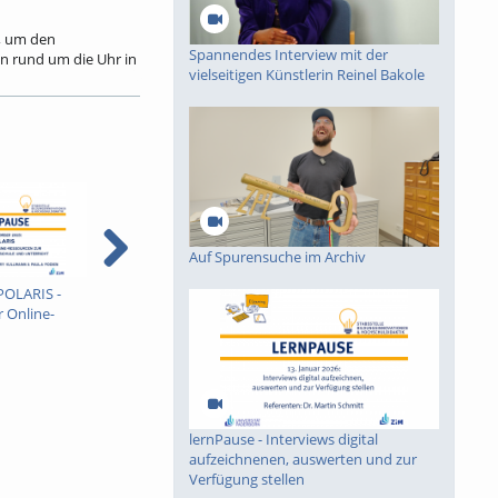
, um den
Spannendes Interview mit der
n rund um die Uhr in
vielseitigen Künstlerin Reinel Bakole
anderen treffen, um
ranstaltungen zu
Auf Spurensuche im Archiv
 POLARIS -
Vorstellung des KI
lernPause - Lehre Planen
l
 Online-
Projektes: Innovative KI-
und didaktische
m
ur
Lösungen für die Lehre
Kompetenzen entwickeln
(
hung in
(01.07.2025)
mit dem Next Learning
Unterricht
Creator
lernPause - Interviews digital
aufzeichnenen, auswerten und zur
Verfügung stellen