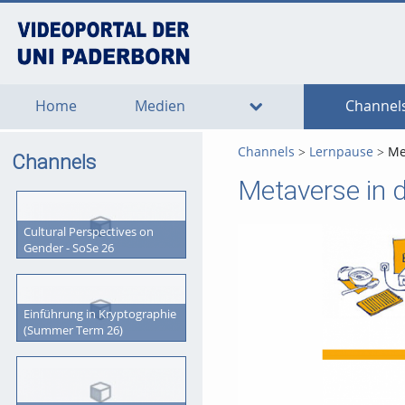
go
go
go
to
to
to
navigation
main
footer
content
Home
Medien
Channel
Channels
Lernpause
Me
Channels
Metaverse in d
Cultural Perspectives on
Gender - SoSe 26
Einführung in Kryptographie
(Summer Term 26)