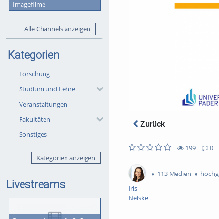
Imagefilme
Alle Channels anzeigen
Kategorien
Forschung
Studium und Lehre
Veranstaltungen
Fakultäten
Zurück
Sonstiges
199
0
199
0
0
0
Kategorien anzeigen
views
Kommentare
likes
favorites
113 Medien
hochge
Livestreams
Iris
Neiske