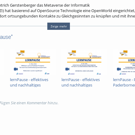
ietrich Gerstenberger das Metaverse der Informatik
ZI) hat basierend auf OpenSource Technologie eine OpenWorld eingerichtet
dort ortsungebunden Kontakte zu Gleichgesinnten zu knüpfen und mit ihne
 Genau wie an Präsenzlernorten kann man sich im Metaverse spontan mit 
n zusammenzuarbeiten oder gemeinsam synchron Aufzeichnungen von Lehrve
Zeige mehr
ause"
Sonstiges
,
Studium und Lehre
lernPause - effektives
lernPause - effektives
lernPause -
und nachhaltiges
und nachhaltiges
Paderborner
Promten im Studium
Promten im Studium
Ressource z
Praxisforsc
Schule und 
 Fügen Sie einen Kommentar hinzu.
04.11.2025