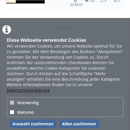
116
0
0
Kryptographie (in English) - SoSe 26
116
0
0
02:09:23
02:09:23
views
Kommentare
likes
duration
LADE MEHR
Diese Webseite verwendet Cookies
Featured
Wir verwenden Cookies, um unsere Website optimal für Sie
zu gestalten. Mit dem Bestätigen des Buttons "Akzeptieren"
Beliebtheit
stimmen Sie der Verwendung von Cookies zu. Durch
Anklicken der untenstehenden Checkboxen können Sie
Bewertung
auswählen, welche Cookie-Kategorien Sie zulassen
möchten. Durch Klicken auf die Schaltfläche "Mehr
Kommentare
anzeigen" erhalten Sie eine Beschreibung jeder Kategorie.
Weitere Informationen finden Sie in unserer
Datenschutzerklärung
.
Informationen
Notwendig
Impressum
Matomo
Datenschutzerklärung
Auswahl zustimmen
Allen zustimmen
Cookie-Zustimmung