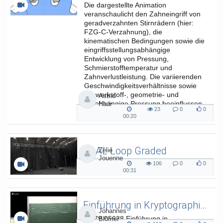
Die dargestellte Animation
veranschaulicht den Zahneingriff von
geradverzahnten Stirnrädern (hier:
FZG-C-Verzahnung), die
kinematischen Bedingungen sowie die
eingriffsstellungsabhängige
Entwicklung von Pressung,
Schmierstofftemperatur und
Zahnverlustleistung. Die variierenden
Geschwindigkeitsverhältnisse sowie
die werkstoff-, geometrie- und
Astrid
lastabhängige Pressung beeinflussen
Haar
23
0
0
die...
23
0
0
00:20
00:20
views
Kommentare
likes
duration
SAAL Loop Graded
Zélie
Jouenne
SAAL Musikinformatik
106
0
0
106
0
0
00:31
00:31
views
Kommentare
likes
duration
Einführung in Kryptographie (in English) 15
Johannes
L.079.05638 Einführung in
Blömer