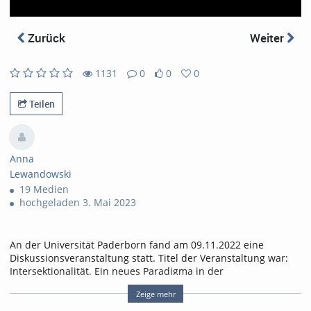
abs
Zurück
Weiter
1131
0
0
0
1131
0
0
0
views
Kommentare
likes
favorites
Teilen
Anna
Lewandowski
19 Medien
hochgeladen 3. Mai 2023
An der Universität Paderborn fand am 09.11.2022 eine
Diskussionsveranstaltung statt. Titel der Veranstaltung war:
Intersektionalität. Ein neues Paradigma in der
Literaturwissenschaft & -didaktik.
Zeige mehr
Prof.in Dr.in Magdalena Kißling (Universität Paderborn) & PD