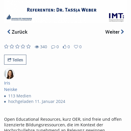
abs
Zurück
Weiter
340
0
0
0
340
0
0
0
views
Kommentare
likes
favorites
Teilen
Iris
Neiske
113 Medien
hochgeladen 11. Januar 2024
Open Educational Resources, kurz OER, sind freie und offen
lizenzierte Bildungsressourcen, die im Kontext der
Hochschullehre zunehmend an Relevanz gewinnen.