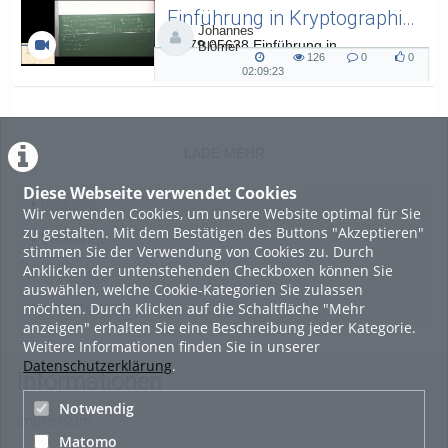
Einführung in Kryptographie (in English) 15
Johannes
L.079.05638 Einführung in
Blömer
126
0
0
Kryptographie (in English) - SoSe 26
126
0
0
02:09:23
02:09:23
views
Kommentare
likes
duration
LADE MEHR
Diese Webseite verwendet Cookies
Featured
Wir verwenden Cookies, um unsere Website optimal für Sie
zu gestalten. Mit dem Bestätigen des Buttons "Akzeptieren"
Beliebtheit
stimmen Sie der Verwendung von Cookies zu. Durch
Anklicken der untenstehenden Checkboxen können Sie
Bewertung
auswählen, welche Cookie-Kategorien Sie zulassen
möchten. Durch Klicken auf die Schaltfläche "Mehr
Kommentare
anzeigen" erhalten Sie eine Beschreibung jeder Kategorie.
Weitere Informationen finden Sie in unserer
Datenschutzerklärung
.
Informationen
Notwendig
Impressum
Matomo