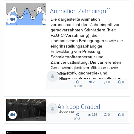
hochschuldidaktik
elearning
e-lehre
oer
Animation Zahneingriff
#atemundstimme #onlinekurs #goodtoknow
Die dargestellte Animation
oep
veranschaulicht den Zahneingriff von
open educational resources
geradverzahnten Stirnrädern (hier:
FZG-C-Verzahnung), die
kinematischen Bedingungen sowie die
Kategorien:
Veranstaltungen
,
eingriffsstellungsabhängige
Sonstiges
,
Studium und Lehre
Entwicklung von Pressung,
Schmierstofftemperatur und
Zahnverlustleistung. Die variierenden
Geschwindigkeitsverhältnisse sowie
die werkstoff-, geometrie- und
Astrid
lastabhängige Pressung beeinflussen
Haar
23
0
0
die...
23
0
0
00:20
00:20
views
Kommentare
likes
duration
SAAL Loop Graded
Zélie
Jouenne
SAAL Musikinformatik
116
0
0
116
0
0
00:31
00:31
views
Kommentare
likes
duration