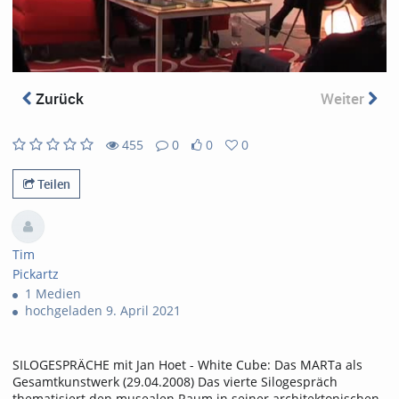
abs
Zurück
Weiter
455
0
0
0
455
0
0
0
views
Kommentare
likes
favorites
Teilen
Tim
Pickartz
1 Medien
hochgeladen 9. April 2021
SILOGESPRÄCHE mit Jan Hoet - White Cube: Das MARTa als
Gesamtkunstwerk (29.04.2008) Das vierte Silogespräch
thematisiert den musealen Raum in seiner architektonischen