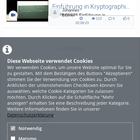
Einführung in Kryptographie (in English) 15
Johannes
L.079.05638 Einführung in
Blömer
113
0
0
Kryptographie (in English) - SoSe 26
113
0
0
02:09:23
02:09:23
views
Kommentare
likes
duration
LADE MEHR
Diese Webseite verwendet Cookies
Featured
Wir verwenden Cookies, um unsere Website optimal für Sie
zu gestalten. Mit dem Bestätigen des Buttons "Akzeptieren"
Beliebtheit
stimmen Sie der Verwendung von Cookies zu. Durch
Anklicken der untenstehenden Checkboxen können Sie
Bewertung
auswählen, welche Cookie-Kategorien Sie zulassen
möchten. Durch Klicken auf die Schaltfläche "Mehr
Kommentare
anzeigen" erhalten Sie eine Beschreibung jeder Kategorie.
Weitere Informationen finden Sie in unserer
Datenschutzerklärung
.
Informationen
Notwendig
Impressum
Matomo