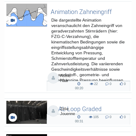
a = Ambiente/Architektur) versteht sich als Forum für
zeitgenössische Kunst, das in erster Linie die Beziehungen
Animation Zahneingriff
zwischen Kunst, Design und Architektur untersucht.
Die dargestellte Animation
Tags:
silogespräche
veranschaulicht den Zahneingriff von
geradverzahnten Stirnrädern (hier:
FZG-C-Verzahnung), die
Kategorien:
Veranstaltungen
,
kinematischen Bedingungen sowie die
Studium und Lehre
,
Fakultät
eingriffsstellungsabhängige
für Kulturwissenschaften
Entwicklung von Pressung,
Schmierstofftemperatur und
Zahnverlustleistung. Die variierenden
Geschwindigkeitsverhältnisse sowie
die werkstoff-, geometrie- und
Astrid
lastabhängige Pressung beeinflussen
Haar
22
0
0
die...
22
0
0
00:20
00:20
views
Kommentare
likes
duration
SAAL Loop Graded
Zélie
Jouenne
SAAL Musikinformatik
105
0
0
105
0
0
00:31
00:31
views
Kommentare
likes
duration