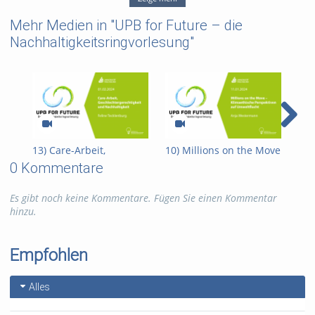
UPB for Future
Mehr Medien in "UPB for Future – die
Kategorien:
Fakultäten
,
Nachhaltigkeitsringvorlesung"
Veranstaltungen
,
Sonstiges
,
Fakultät für Elektrotechnik,
Informatik und Mathematik
,
Fakultät für Maschinenbau
,
Fakultät für
Naturwissenschaften
,
Fakultät
für Wirtschaftswissenschaften
,
Fakultät für
13) Care-Arbeit,
10) Millions on the Move
9) 
Kulturwissenschaften
Geschlechtergerechtigkeit
– Klimaethische
Ene
0 Kommentare
und Nachhaltigkeit
Perspektiven auf
für
Umweltflucht
Pro
Es gibt noch keine Kommentare. Fügen Sie einen Kommentar
hinzu.
Empfohlen
Alles