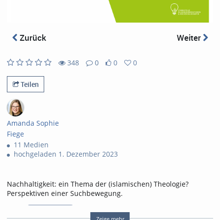
abs
Zurück
Weiter
348
0
0
0
348
0
0
0
views
Kommentare
likes
favorites
Teilen
Amanda Sophie
Fiege
11 Medien
hochgeladen 1. Dezember 2023
Nachhaltigkeit: ein Thema der (islamischen) Theologie?
Perspektiven einer Suchbewegung.
Tags:
nachhaltigkeit
Zeige mehr