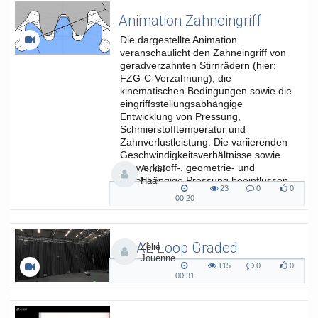
Animation Zahneingriff
Die dargestellte Animation
veranschaulicht den Zahneingriff von
geradverzahnten Stirnrädern (hier:
FZG-C-Verzahnung), die
kinematischen Bedingungen sowie die
eingriffsstellungsabhängige
Entwicklung von Pressung,
Schmierstofftemperatur und
Zahnverlustleistung. Die variierenden
Geschwindigkeitsverhältnisse sowie
die werkstoff-, geometrie- und
Astrid
lastabhängige Pressung beeinflussen
Haar
23
0
0
die...
23
0
0
00:20
00:20
views
Kommentare
likes
duration
SAAL Loop Graded
Zélie
Jouenne
SAAL Musikinformatik
115
0
0
115
0
0
00:31
00:31
views
Kommentare
likes
duration