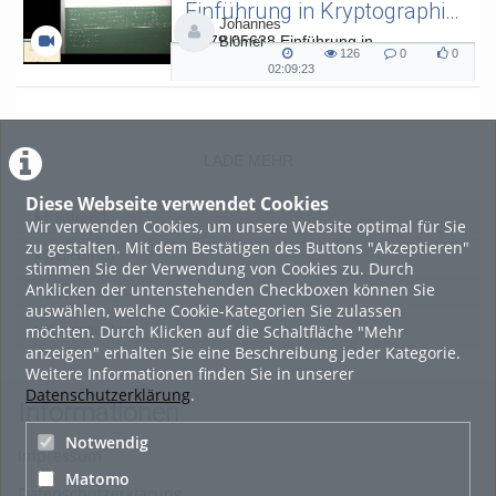
Einführung in Kryptographie (in English) 15
Johannes
L.079.05638 Einführung in
Blömer
126
0
0
Kryptographie (in English) - SoSe 26
126
0
0
02:09:23
02:09:23
views
Kommentare
likes
duration
LADE MEHR
Diese Webseite verwendet Cookies
Featured
Wir verwenden Cookies, um unsere Website optimal für Sie
zu gestalten. Mit dem Bestätigen des Buttons "Akzeptieren"
Beliebtheit
stimmen Sie der Verwendung von Cookies zu. Durch
Anklicken der untenstehenden Checkboxen können Sie
Bewertung
auswählen, welche Cookie-Kategorien Sie zulassen
möchten. Durch Klicken auf die Schaltfläche "Mehr
Kommentare
anzeigen" erhalten Sie eine Beschreibung jeder Kategorie.
Weitere Informationen finden Sie in unserer
Datenschutzerklärung
.
Informationen
Notwendig
Impressum
Matomo
Datenschutzerklärung