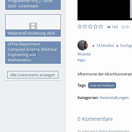
Programmierung 2 - SoSe
2025 - Livestream
169
0
0
0
Weierstraß-Vorlesung 2024
169
0
likes
favorites
Graduation Ceremony 2023
views
Kommentare
of the Department
14 Medien
hochge
Computer Science, Electrical
Ricarda
Engineering and
Mathematics.
Pätz
Aftermovie der Abschlussvera
Alle Livestreams anzeigen
Tags:
nrw-technikum
Kategorien:
Veranstaltungen
0 Kommentare
Es gibt noch keine Kommentare.