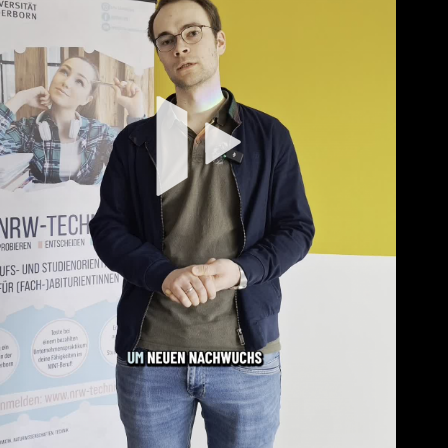
Vi
abs