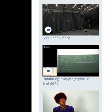
deo
SAAL Loop Graded
piele
Einführung in Kryptographie (in
English) 15