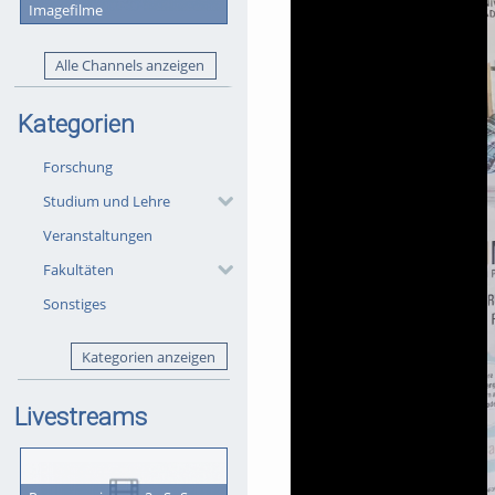
Imagefilme
Alle Channels anzeigen
Kategorien
Forschung
Studium und Lehre
Veranstaltungen
Fakultäten
Sonstiges
Kategorien anzeigen
Livestreams