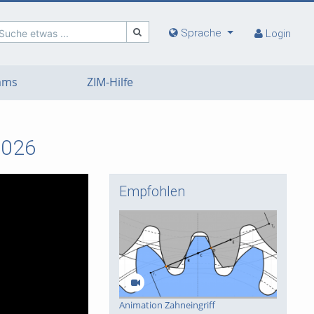
Sprache
Suche etwas ...
Login
eams
ZIM-Hilfe
2026
Empfohlen
Animation Zahneingriff