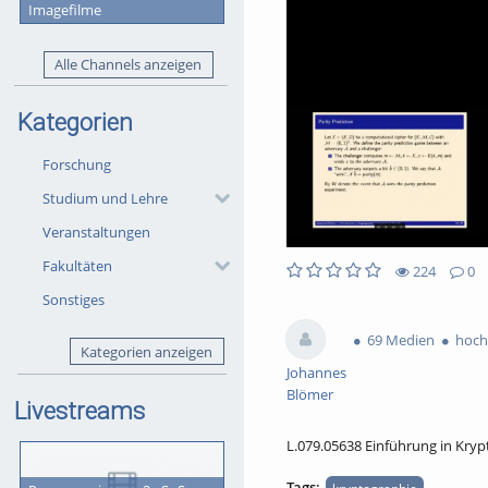
Imagefilme
Alle Channels anzeigen
Kategorien
Forschung
Studium und Lehre
Veranstaltungen
Fakultäten
224
0
0
0
Sonstiges
224
0
likes
favorites
views
Kommentare
69 Medien
hochg
Kategorien anzeigen
Johannes
Blömer
Livestreams
L.079.05638 Einführung in Krypt
Tags:
kryptographie