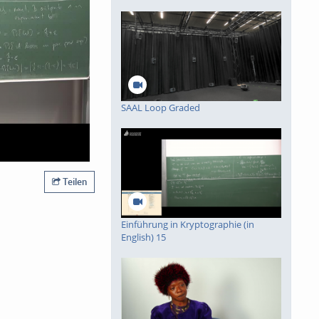
piele
SAAL Loop Graded
Teilen
Einführung in Kryptographie (in
English) 15