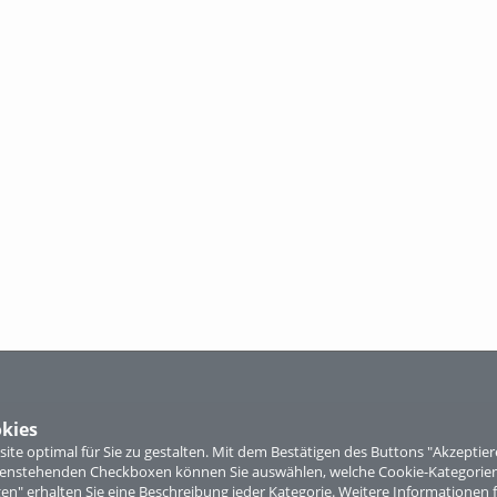
kies
te optimal für Sie zu gestalten. Mit dem Bestätigen des Buttons "Akzepti
ntenstehenden Checkboxen können Sie auswählen, welche Cookie-Kategorien
gen" erhalten Sie eine Beschreibung jeder Kategorie. Weitere Informationen f