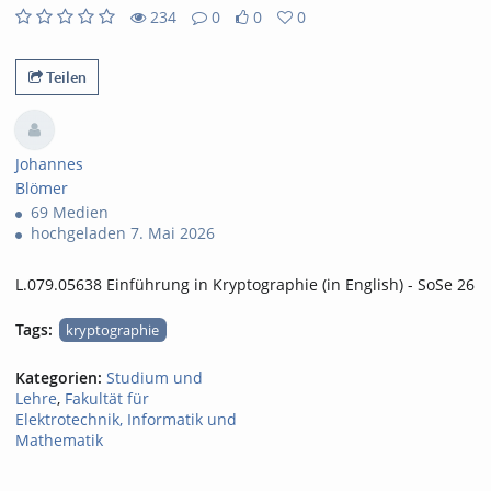
abs
234
0
0
0
0
0
234
0
likes
favorites
views
Kommentare
Teilen
Johannes
Blömer
69 Medien
hochgeladen 7. Mai 2026
L.079.05638 Einführung in Kryptographie (in English) - SoSe 26
Tags:
kryptographie
Kategorien:
Studium und
Lehre
,
Fakultät für
Elektrotechnik, Informatik und
Mathematik