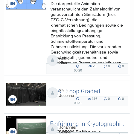
Die dargestellte Animation
veranschaulicht den Zahneingriff von
geradverzahnten Stirnrädern (hier:
FZG-C-Verzahnung), die
kinematischen Bedingungen sowie die
eingriffsstellungsabhängige
Entwicklung von Pressung,
Schmierstofftemperatur und
Zahnverlustleistung. Die variierenden
Geschwindigkeitsverhältnisse sowie
die werkstoff-, geometrie- und
Astrid
lastabhängige Pressung beeinflussen
Haar
23
0
0
die...
23
0
0
00:20
00:20
views
Kommentare
likes
duration
SAAL Loop Graded
Zélie
Jouenne
SAAL Musikinformatik
116
0
0
116
0
0
00:31
00:31
views
Kommentare
likes
duration
Einführung in Kryptographie (in English) 15
Johannes
L.079.05638 Einführung in
Blömer