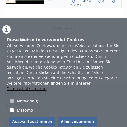
128
0
0
Kryptographie (in English) - SoSe 26
128
0
0
02:09:23
02:09:23
views
Kommentare
likes
duration
LADE MEHR
Diese Webseite verwendet Cookies
Featured
Wir verwenden Cookies, um unsere Website optimal für Sie
zu gestalten. Mit dem Bestätigen des Buttons "Akzeptieren"
Beliebtheit
stimmen Sie der Verwendung von Cookies zu. Durch
Anklicken der untenstehenden Checkboxen können Sie
Bewertung
auswählen, welche Cookie-Kategorien Sie zulassen
möchten. Durch Klicken auf die Schaltfläche "Mehr
Kommentare
anzeigen" erhalten Sie eine Beschreibung jeder Kategorie.
Weitere Informationen finden Sie in unserer
Datenschutzerklärung
.
Informationen
Notwendig
Impressum
Matomo
Datenschutzerklärung
Auswahl zustimmen
Allen zustimmen
Cookie-Zustimmung